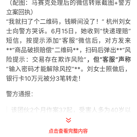
（配图：马赛克处理后的微信转账截图+警方
立案回执）
“我就扫了个二维码，钱瞬间没了！” 杭州刘女
士向警方哭诉。6月15日，她收到“快递理赔”
短信，按提示添加“客服”微信后，对方发来
**“商品破损赔偿”二维码**，扫码后弹出**“风
险提示：交易存在欺诈风险”
，但“客服”声称
“输入密码才能解除风控”**。刘女士照做后，
银行卡10万元被分3笔转走！
警方通报
：
该团伙2个月作案37起，受害人多为40岁以
上女性。
“风险提示”是微信安全系统的最后
防线，一旦无视，资金难追回！
点击查看完整内容