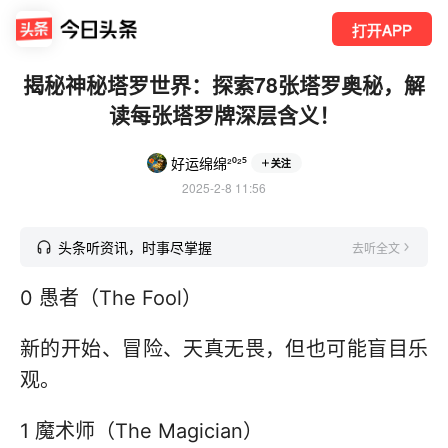
打开APP
揭秘神秘塔罗世界：探索78张塔罗奥秘，解
读每张塔罗牌深层含义！
好运绵绵²⁰²⁵
关注
2025-2-8 11:56
头条听资讯，时事尽掌握
去听全文
0 愚者（The Fool）
新的开始、冒险、天真无畏，但也可能盲目乐
观。
1 魔术师（The Magician）