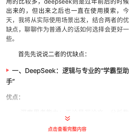
用的比较多，deepseek则是过年前后的时候
出来的，但出来之后也一直在使用摸索，
今
天，我将从实际使用场景出发，结合两者的优
缺点，聊聊作为普通人的话如何选择会更好一
些。
首先先说说二者的优缺点：
一、DeepSeek：逻辑与专业的“学霸型助
手”
优点：
深度思考能力
：无论是写论文、分析数
据，还是解决复杂数学题，DeepSeek总
点击查看完整内容
能给出逻辑清晰的答案。例如，我曾让它