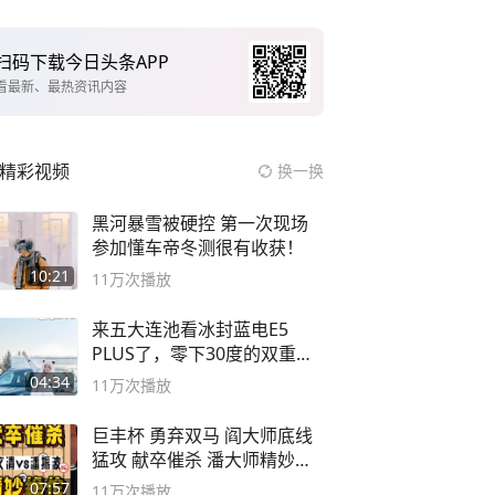
扫码下载今日头条APP
看最新、最热资讯内容
精彩视频
换一换
黑河暴雪被硬控 第一次现场
参加懂车帝冬测很有收获！
10:21
11万
次播放
来五大连池看冰封蓝电E5
PLUS了，零下30度的双重冰
封40小时全录
04:34
11万
次播放
巨丰杯 勇弃双马 阎大师底线
猛攻 献卒催杀 潘大师精妙入
局
07:57
11万
次播放