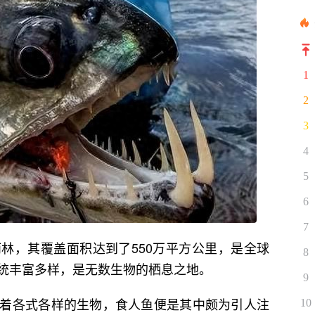
1
2
3
4
5
6
7
林，其覆盖面积达到了550万平方公里，是全球
8
统丰富多样，是无数生物的栖息之地。
9
着各式各样的生物，食人鱼便是其中颇为引人注
10