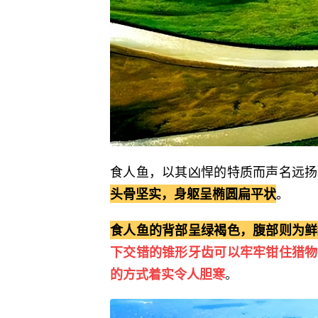
食人鱼，以其凶悍的特质而声名远扬
。
头骨坚实，身躯呈椭圆扁平状
食人鱼的背部呈绿褐色，腹部则为鲜
下交错的锥形牙齿可以牢牢钳住猎物
。
的方式着实令人胆寒