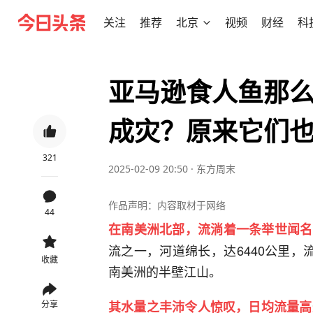
关注
推荐
北京
视频
财经
科
亚马逊食人鱼那
成灾？原来它们
321
2025-02-09 20:50
·
东方周末
作品声明：内容取材于网络
44
在南美洲北部，流淌着一条举世闻名
流之一，河道绵长，达6440公里，
收藏
南美洲的半壁江山。
其水量之丰沛令人惊叹，日均流量高
分享