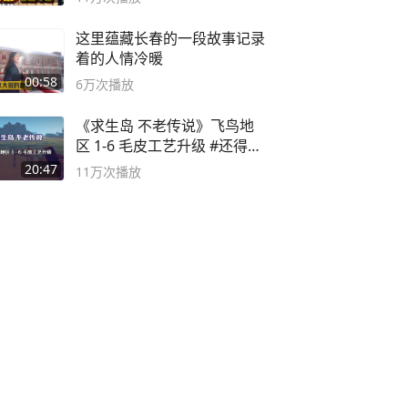
这里蕴藏长春的一段故事记录
着的人情冷暖
00:58
6万
次播放
《求生岛 不老传说》飞鸟地
区 1-6 毛皮工艺升级 #还得是
主机大作
20:47
11万
次播放