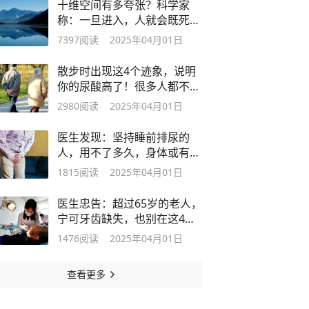
十维空间有多夸张？科学家
称：一旦进入，人就会既死亡
又永生！
7397
阅读
2025年04月01日
散步时出现这4个迹象，说明
你的尿酸高了！很多人都不知
道
2980
阅读
2025年04月01日
医生发现：坚持睡前排尿的
人，用不了多久，身体或有3
大改善
1815
阅读
2025年04月01日
医生忠告：超过65岁的老人，
宁可牙齿缺失，也别在这4状
态去镶牙
1476
阅读
2025年04月01日
查看更多