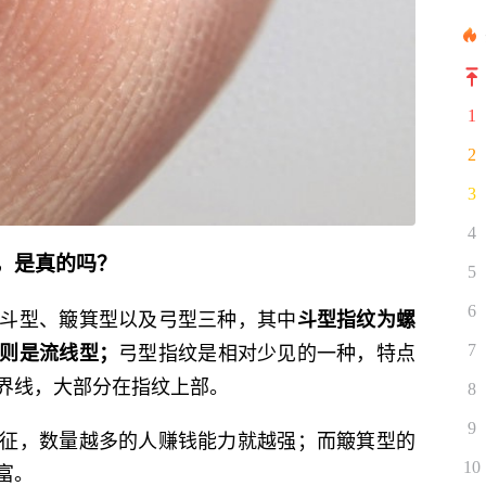
1
2
3
4
，是真的吗？
5
6
斗型、簸箕型以及弓型三种，其中
斗型指纹为螺
弓型指纹是相对少见的一种，特点
则是流线型；
7
界线，大部分在指纹上部。
8
9
征，数量越多的人赚钱能力就越强；而簸箕型的
富。
10