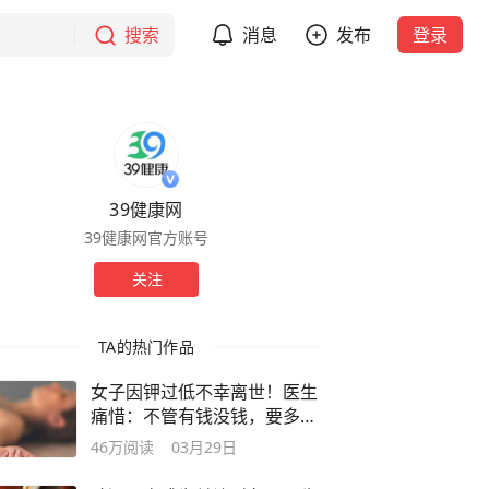
搜索
消息
发布
登录
39健康网
39健康网官方账号
关注
TA的热门作品
女子因钾过低不幸离世！医生
痛惜：不管有钱没钱，要多吃
这几物
46万
阅读
03月29日