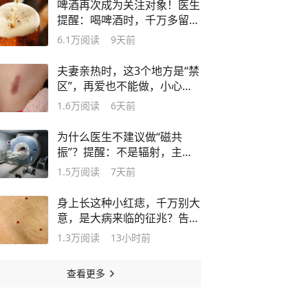
啤酒再次成为关注对象！医生
提醒：喝啤酒时，千万多留意
这几点！
6.1万
阅读
9天前
夫妻亲热时，这3个地方是“禁
区”，再爱也不能做，小心搞
出人命
1.6万
阅读
6天前
为什么医生不建议做“磁共
振”？提醒：不是辐射，主要
因为这4点
1.5万
阅读
7天前
身上长这种小红痣，千万别大
意，是大病来临的征兆？告诉
你真相
1.3万
阅读
13小时前
查看更多