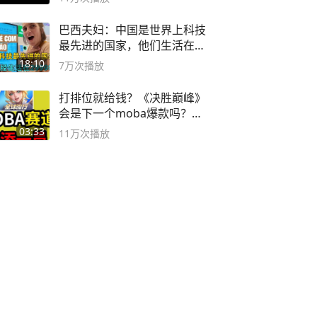
巴西夫妇：中国是世界上科技
最先进的国家，他们生活在
2999年
18:10
7万
次播放
打排位就给钱？《决胜巅峰》
会是下一个moba爆款吗？#
决胜巅峰
03:33
11万
次播放