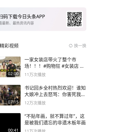
扫码下载今日头条APP
看最新、最热资讯内容
精彩视频
换一换
一家女装店带火了整个市
场！！！#购物狂 #女装店 #
高品质女装
02:00
11万
次播放
书记回乡全村热烈欢迎！谁知
大娘冲上去怒骂：你害死我儿
子
07:15
12万
次播放
“不贴年画，就不算过年”，这
是被我们遗忘的非遗木板年画
00:41
11万
次播放