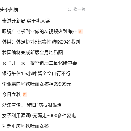
头条热榜
换一换
奋进开新局 实干挑大梁
眼镜店老板副业做的AI视频火到海外
韩媒：韩足协7场比赛性贿赂20名裁判
我国编制完成新版全月地质图
女子开一天一夜空调后二氧化碳中毒
银行午休1.5小时 留个窗口行不行
李亚鹏向地铁吐血女孩捐99999元
今日立秋
浙江宣传：“精日”病得狠狠治
女子利用漏洞0元薅走3000多件家电
对话重庆地铁吐血女孩