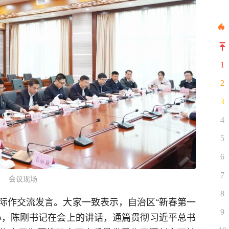
1
2
3
4
5
6
7
会议现场
8
际作交流发言。大家一致表示，自治区“新春第一
9
心，陈刚书记在会上的讲话，通篇贯彻习近平总书