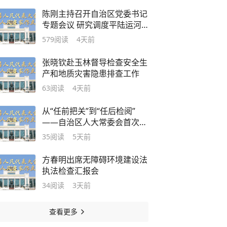
陈刚主持召开自治区党委书记
专题会议 研究调度平陆运河
建成通航和向海经济高质量发
579
阅读
4天前
展 韦韬出席并讲话
张晓钦赴玉林督导检查安全生
产和地质灾害隐患排查工作
63
阅读
4天前
从“任前把关”到“任后检阅”
——自治区人大常委会首次听
取和审议常委会任命的有关人
35
阅读
5天前
员履职情况的报告
方春明出席无障碍环境建设法
执法检查汇报会
34
阅读
3天前
查看更多