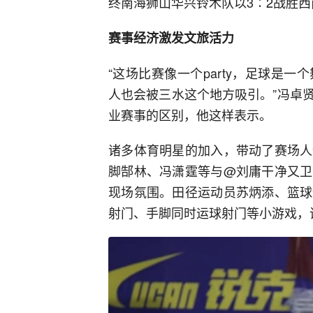
终南海狮山华兴铃木队以3∶2战胜
赛事经济激发文旅活力
“这场比赛像一个party，足球是
人也会被三水这个地方吸引。”冯卓
业赛事的区别，他这样表示。
诸多体育明星的加入，带动了赛场人
脚郜林、冯潇霆等与@刘庸干净又卫
现场氛围。田径运动员苏炳添、篮球
射门、手脚同时运球射门等小游戏，