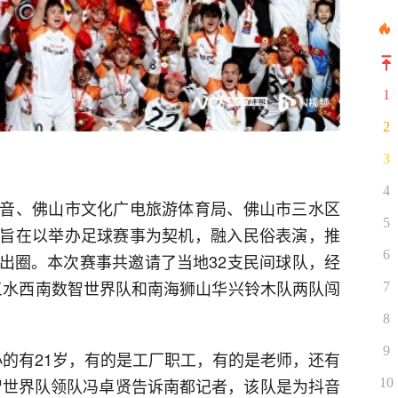
1
2
3
4
音、佛山市文化广电旅游体育局、佛山市三水区
5
旨在以举办足球赛事为契机，融入民俗表演，推
6
出圈。本次赛事共邀请了当地32支民间球队，经
终三水西南数智世界队和南海狮山华兴铃木队两队闯
7
8
9
小的有21岁，有的是工厂职工，有的是老师，还有
智世界队领队冯卓贤告诉南都记者，该队是为抖音
10