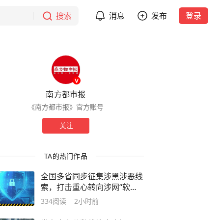
搜索
消息
发布
登录
南方都市报
《南方都市报》官方账号
关注
TA的热门作品
全国多省同步征集涉黑涉恶线
索，打击重心转向涉网“软暴
力”
334
阅读
2小时前