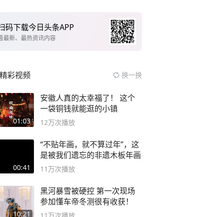
扫码下载今日头条APP
看最新、最热资讯内容
精彩视频
换一换
安徽人真的太幸福了！ 这个
一袋铜钱就能逛的小镇
01:03
12万
次播放
“不贴年画，就不算过年”，这
是被我们遗忘的非遗木板年画
00:41
11万
次播放
黑河暴雪被硬控 第一次现场
参加懂车帝冬测很有收获！
10:21
11万
次播放