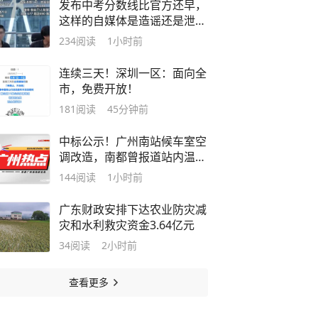
发布中考分数线比官方还早，
这样的自媒体是造谣还是泄
密？
234
阅读
1小时前
连续三天！深圳一区：面向全
市，免费开放！
181
阅读
45分钟前
中标公示！广州南站候车室空
调改造，南都曾报道站内温度
问题
144
阅读
1小时前
广东财政安排下达农业防灾减
灾和水利救灾资金3.64亿元
34
阅读
2小时前
查看更多