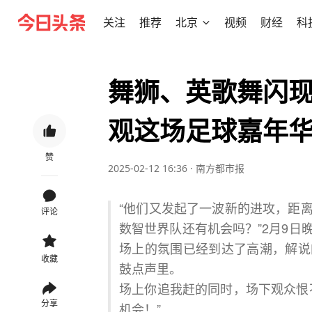
关注
推荐
北京
视频
财经
科
舞狮、英歌舞闪现
观这场足球嘉年
赞
2025-02-12 16:36
·
南方都市报
“他们又发起了一波新的进攻，距
评论
数智世界队还有机会吗？”2月9
场上的氛围已经到达了高潮，解说
收藏
鼓点声里。
场上你追我赶的同时，场下观众恨
分享
机会！”