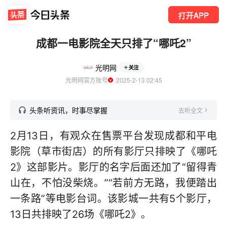
打开APP
成都一电影院全天只排了“哪吒2”
光明网
关注
光明网官方账号
  2025-2-13 02:45
头条听资讯，时事尽掌握
去听全文
2月13日，有观众在售票平台发现成都和平电
影院（草市街店）的所有影厅只排映了《哪吒
2》这部影片。影厅的名字后面还加了“留得青
山在，不怕没柴烧。”“若前方无路，我便踏出
一条路”等电影台词。该影城一共有5个影厅，
13日共排映了26场《哪吒2》。