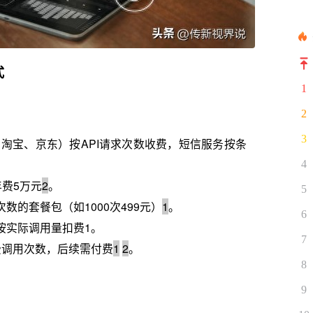
式
1
2
3
淘宝、京东）按API请求次数收费，短信服务按条
4
年费5万元
2
。
5
数的套餐包（如1000次499元）
1
。
6
按实际调用量扣费1。
7
费调用次数，后续需付费
1
2
。
8
9