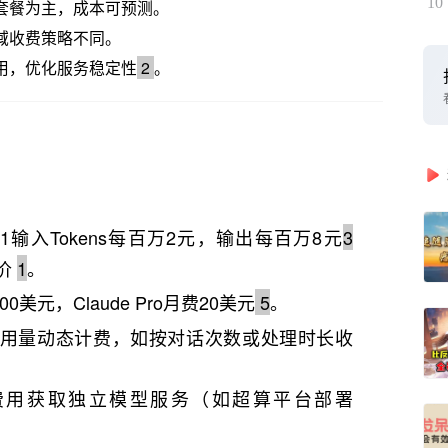
10
套餐为主，成本可预测。
域收费策略不同。
用，优化服务稳定性
2
。
k-R1输入Tokens每百万2元，输出每百万8元
3
计价
1
。
200美元，Claude Pro月费20美元
5
。
用量动态计费，如按对话次数或处理时长收
费用获取独立模型服务（如超算平台部署