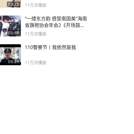
03:25
11万
次播放
“一缕东方韵 感受南国美”海南
省旗袍协会年会2《开场鼓》
二团
03:16
11万
次播放
110警察节丨我依然是我
03:25
11万
次播放