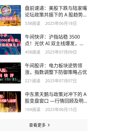
盘前速递：美股下跌与陆家嘴
论坛政策共振下的 A 股趋势与
操作策略
538
阅读
2025年06月18日
午间快评：沪指站稳 3500
点！光伏 AI 双主线爆发，午
后关注量能持续
458
阅读
2025年07月09日
午间股评：电力板块逆势领
涨，指数调整下防御策略占优
221
阅读
2025年07月07日
中东黑天鹅与政策对冲下的 A
股变盘窗口 —行情回顾及明
日策略前瞻
169
阅读
2025年06月15日
查看更多