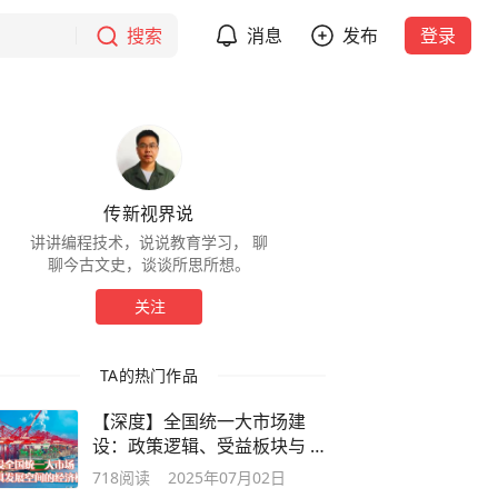
搜索
消息
发布
登录
传新视界说
讲讲编程技术，说说教育学习， 聊
聊今古文史，谈谈所思所想。
关注
TA的热门作品
【深度】全国统一大市场建
设：政策逻辑、受益板块与 A
股投资机遇
718
阅读
2025年07月02日