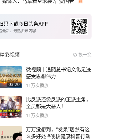
媒体人：乌拿着空米袋等“爱国者”
扫码下载今日头条APP
看最新、最热资讯内容
精彩视频
换一换
微视频｜追随总书记文化足迹
感受思想伟力
03:20
11万
次播放
比反派还像反派的正派主角，
全员都是大恶人！
06:02
11万
次播放
万万没想到，“发呆”居然有这
么多好处 #硬核健康科普行动