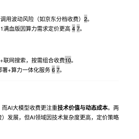
低调用波动风险（如京东分档收费）
2
。
k-R1满血版因算力需求定价更高
4
7
。
用+联网搜索，按需组合收费
10
。
部署+算力一体化服务
6
7
。
，而AI大模型收费更注重
。两
技术价值与动态成本
费）发展，但AI领域因技术复杂度更高，定价策略