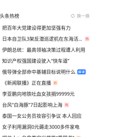
头条热榜
换一换
把百年大党建设得更加坚强有力
日本自卫队3架反潜巡逻机在东海活动
伊朗总统：最高领袖决策过程遭人利用
知识产权强国建设驶入“快车道”
俄导弹全部命中基辅目标说明什么
《新闻联播》正在直播
李亚鹏向地铁吐血女孩捐99999元
台风“白海豚”7日起影响上海
泰国一女公务员妆容引争议 本人回应
女子利用漏洞0元薅走3000多件家电