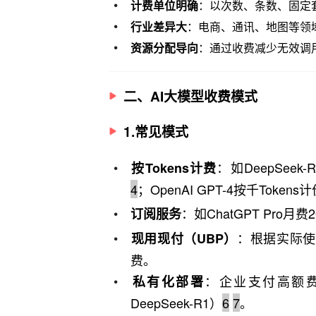
计费单位明确
：以次数、条数、固定
行业差异大
：电商、通讯、地图等领
资源分配导向
：通过收费减少无效调
二、AI大模型收费模式
1.常见模式
：如DeepSee
按Tokens计费
4
；OpenAI GPT-4按千Tokens
：如ChatGPT Pro月费
订阅服务
：根据实际使
现用现付（UBP）
费。
：企业支付高额
私有化部署
DeepSeek-R1）
6
7
。