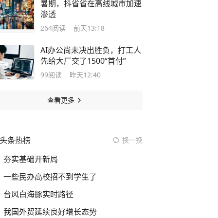
暑期，抖省省在高线城市加速
渗透
264
阅读
前天13:18
AI办公尚未决出胜负，打工人
先给大厂交了1500“首付”
99
阅读
昨天12:40
查看更多
头条热榜
换一换
夯实基础开新局
一些民办高校招不到学生了
台风白海豚实时路径
我国外贸延续良好增长态势