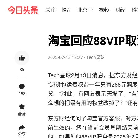
关注
推荐
北京
视频
财经
科
淘宝回应88VI
2025-02-13 18:27
·
Tech星球
86
Tech星球2月13日消息，据东方财
“退货包运费权益一年只有288元
货。”对此，有网友表示天塌了，“
192
么想的把最有用的权益改掉了？”还有
收藏
东方财经询问了淘宝官方客服，对方表示，
前生效的，您在当前会员周期结束前
分享
的。如果您的88VIP服务是2025