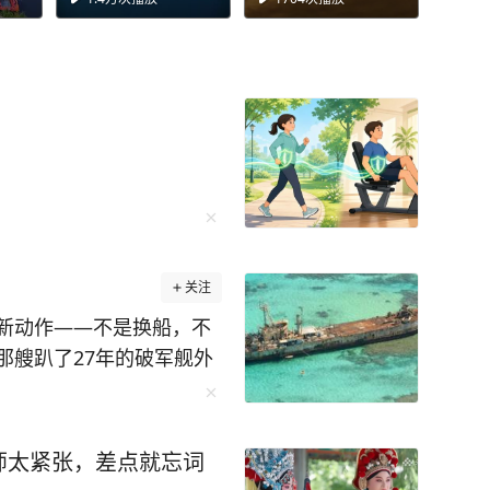
关注
新动作——不是换船，不
那艘趴了27年的破军舰外
上隔离浮标。 这一幕被
不起眼的小型橡皮艇借着
的“马德雷山”号来回穿
师太紧张，差点就忘词
上砸下钢钎固定桩，手腕