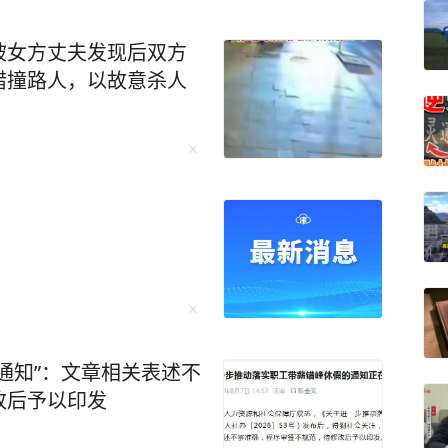
被女方丈夫发现后双方
错撞路人，以故意杀人
！
通知”：文章相关表述不
改后予以印发