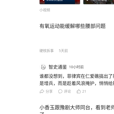
国防部新闻发言人陈
曦大校就近期涉军问
小视频
题发布消息
有氧运动能缓解哪些腰部问题
硬核拆事
5天前
智史通鉴
10小时前
谁都没想到，菲律宾在仁爱礁搞出了
是增兵，而是趁着风浪掩护，悄悄给
面拉上崭新粗缆绳、打下固定桩、围
分享
评论
21
中方巡逻无人机全程高清拍下。几艘
台风过后的海面乱流作掩护，绕着坐滩
小香玉跟豫剧大师同台，看到老
梭。 施工人员戴着安全帽，在礁盘