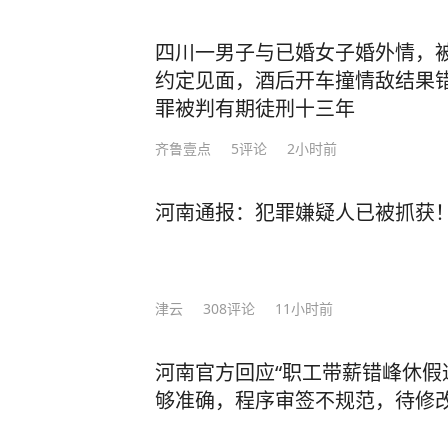
四川一男子与已婚女子婚外情，
约定见面，酒后开车撞情敌结果
罪被判有期徒刑十三年
齐鲁壹点
5
评论
2小时前
河南通报：犯罪嫌疑人已被抓获
津云
308
评论
11小时前
河南官方回应“职工带薪错峰休假
够准确，程序审签不规范，待修