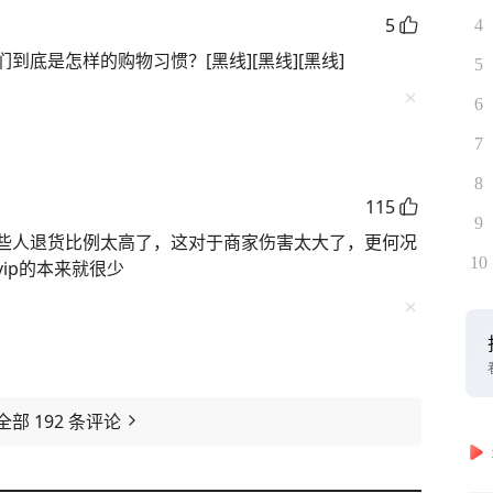
5
4
底是怎样的购物习惯？[黑线][黑线][黑线]
5
6
7
8
115
9
些人退货比例太高了，这对于商家伤害太大了，更何况
10
ip的本来就很少
全部
192
条评论