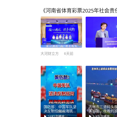
《河南省体育彩票2025年社会
大河财立方
6天前
国防部：中国军队坚
吉林市三道码头
决反制任何闹海挑衅
美如画，夜晚的
图谋！8月7日下午，
之旅
2482
次播放
1.3万
次播放