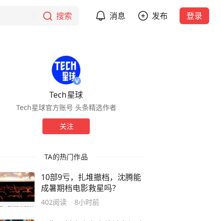
搜索
消息
发布
登录
Tech星球
Tech星球官方账号 头条精选作者
关注
TA的热门作品
10部9亏，扎堆撤档，沈腾能
成暑期档电影救星吗？
402
阅读
8小时前