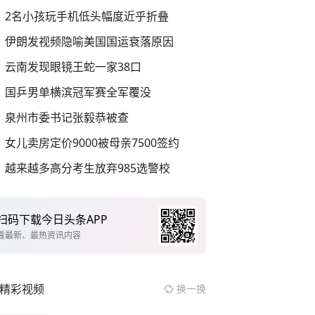
2名小孩玩手机低头幅度近乎折叠
伊朗发视频隐喻美国国运衰落原因
云南发现眼镜王蛇一家38口
国乒男单横滨冠军赛全军覆没
泉州市委书记张毅恭被查
女儿卖房定价9000被母亲7500签约
越来越多高分考生放弃985选警校
扫码下载今日头条APP
看最新、最热资讯内容
精彩视频
换一换