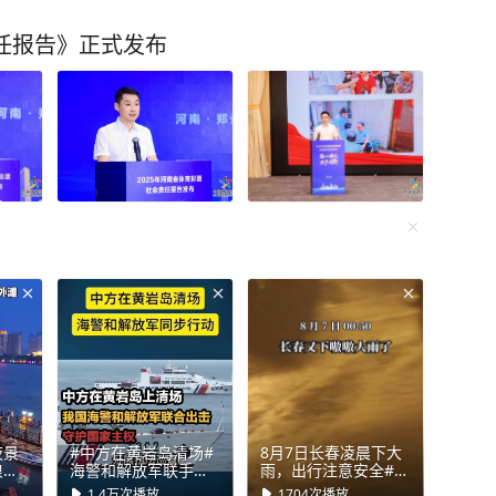
责任报告》正式发布
夜景
#中方在黄岩岛清场#
8月7日长春凌晨下大
浪漫
海警和解放军联手出
雨，出行注意安全#长
击，守护国家主权！
春#暴雨
1.4万
次播放
1704
次播放