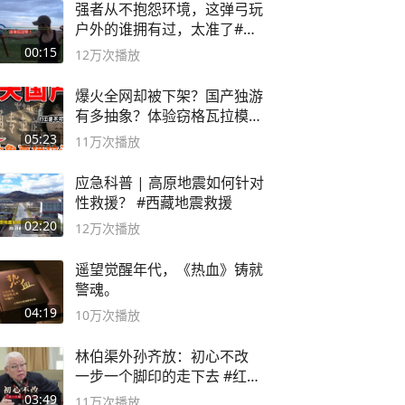
强者从不抱怨环境，这弹弓玩
户外的谁拥有过，太准了#弹
弓#户外
00:15
12万
次播放
爆火全网却被下架？国产独游
有多抽象？体验窃格瓦拉模拟
器！
05:23
11万
次播放
应急科普 | 高原地震如何针对
性救援？ #西藏地震救援
02:20
12万
次播放
遥望觉醒年代，《热血》铸就
警魂。
04:19
10万
次播放
林伯渠外孙齐放：初心不改
一步一个脚印的走下去 #红船
论坛
03:49
11万
次播放