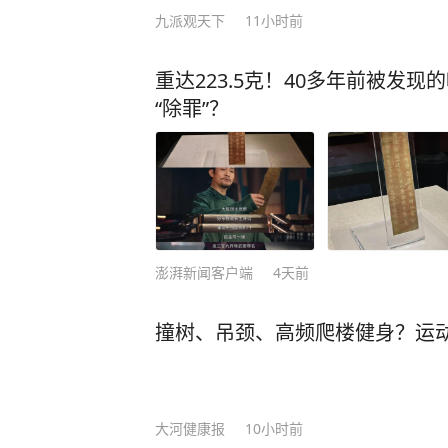
九派观天下
11小时前
重达223.5克！40多年前被发
“除罪”？
澎湃新闻客户端
4天前
撞树、吊颈、高频爬楼健身？运
大河健康报
10小时前