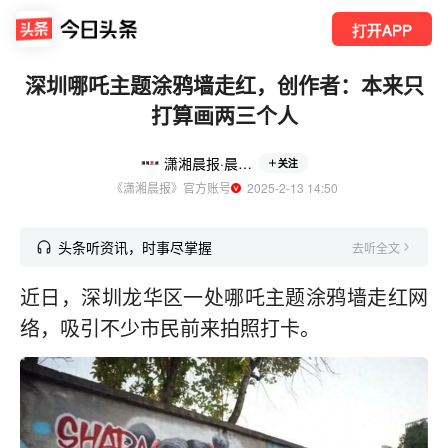
打开APP
深圳哪吒主题涂鸦墙走红，创作者：本来只
打算画两三个人
潇湘晨报·晨视频
关注
《潇湘晨报》官方账号
  2025-2-13 14:50
头条听资讯，时事尽掌握
去听全文
近日，深圳龙华区一处哪吒主题涂鸦墙走红网
络，吸引不少市民前来拍照打卡。