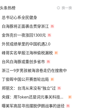
头条热榜
换一换
总书记心系全民健身
白海豚将正面袭击贯穿浙江
金饰克价一夜涨回1300元
外贸成绩单里的中国机遇2.0
峰哥实名举报汪海林偷税漏税
台风白海豚或重创多省市
浙江一9岁男孩被海浪卷走仍在搜救中
丁俊晖中国公开赛首轮出局
郑丽文：台湾从来没有“独立”过
央媒：用Token还是词元事关科技话语权
曝美军高层寻找摆脱伊朗战事的途径