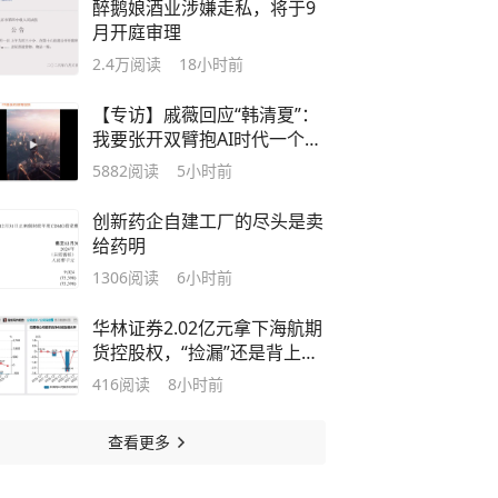
醉鹅娘酒业涉嫌走私，将于9
月开庭审理
2.4万
阅读
18小时前
【专访】戚薇回应“韩清夏”：
我要张开双臂抱AI时代一个满
怀
5882
阅读
5小时前
创新药企自建工厂的尽头是卖
给药明
1306
阅读
6小时前
华林证券2.02亿元拿下海航期
货控股权，“捡漏”还是背上治
理新包袱？
416
阅读
8小时前
查看更多