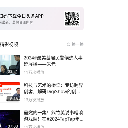
扫码下载今日头条APP
看最新、最热资讯内容
精彩视频
换一换
2024#最美基层民警候选人事
迹展播——朱元
03:21
11万
次播放
科技与艺术的桥梁：专访跨界
创客，解码DigiShow的创新
之路
18:18
13万
次播放
最燃的一集！熊竹英说书唱响
游戏圈！在#2024TapTap年
度游戏大赏
07:03
11万
次播放