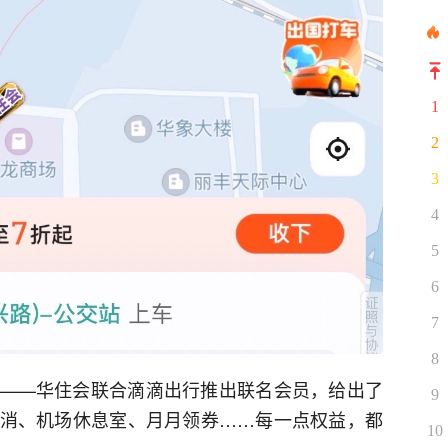
1
2
3
4
5
6
7
8
——华住会联合滴滴出行推出联名会员，给出了
9
消、机场休息室、月月领券……每一点权益，都
10