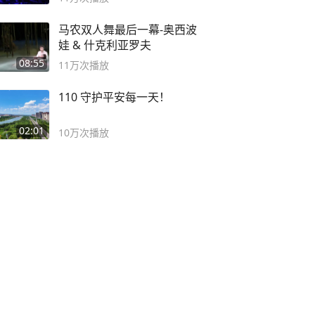
马农双人舞最后一幕-奥西波
娃 & 什克利亚罗夫
08:55
11万
次播放
110 守护平安每一天！
02:01
10万
次播放