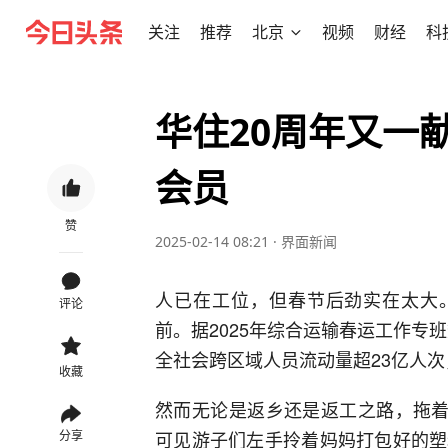
关注
推荐
北京
视频
财经
科
华住20周年又一
会员
赞
2025-02-14 08:21
·
界面新闻
人已在工位，但春节后劲实在太大。
评论
前。据2025年综合运输春运工作专班
全社会跨区域人员流动量超23亿人次
收藏
然而无论是返乡还是返工之路，拖着
可见游子们左手拎着妈妈打包好的塑
分享