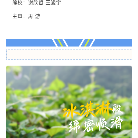
编校：
谢欣哲 王浚宇
主审：周 游