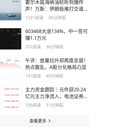
霍尔木兹海峡油轮听到爆炸
声！万斯：伊朗极难打交道！
特朗普与美防长因导弹严重短
1231
阅读
36分钟前
缺发生争执？白宫辟谣
603468大涨134%，中一签可
赚1.1万元
207
阅读
36分钟前
午评：放量拉升却再度走弱！
热点散乱，A股分化格局凸显
197
阅读
46分钟前
主力资金跟踪｜元件获20.24
亿元主力净流入，电池证券遭
资金集中兑现
106
阅读
31分钟前
查看更多