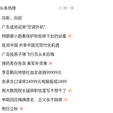
头条热榜
换一换
向新，向前
广东或将迎来“空调外机”
特朗普小跑着保护险些摔下台的幼童
投资中国 共享中国式现代化机遇
广岛投原子弹飞行员从未后悔
弹药库存告急 美军补货难
李亚鹏向地铁吐血女孩捐99999元
余承东口误将24999元电脑报成2499
南大数院院长疑辞职信里写不想干了
申聪回应梅姨真名：正义永不缺席
明日立秋