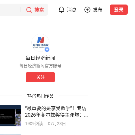
搜索
消息
发布
登录
每日经济新闻
每日经济新闻官方账号
关注
TA的热门作品
“最重要的是享受数学”！专访
2026年菲尔兹奖得主邓煜：
中国数学家“出圈”，是厚积薄
1909
阅读
07月23日
发的结果