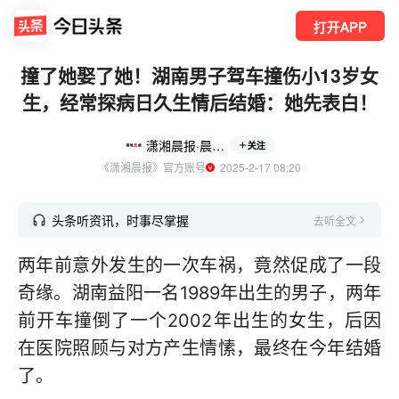
打开APP
撞了她娶了她！湖南男子驾车撞伤小13岁女
生，经常探病日久生情后结婚：她先表白！
潇湘晨报·晨视频
关注
《潇湘晨报》官方账号
  2025-2-17 08:20
头条听资讯，时事尽掌握
去听全文
两年前意外发生的一次车祸，竟然促成了一段
奇缘。湖南益阳一名1989年出生的男子，两年
前开车撞倒了一个2002年出生的女生，后因
在医院照顾与对方产生情愫，最终在今年结婚
了。