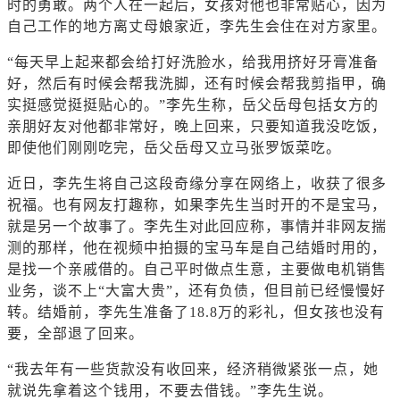
时的勇敢。两个人在一起后，女孩对他也非常贴心，因为
自己工作的地方离丈母娘家近，李先生会住在对方家里。
“每天早上起来都会给打好洗脸水，给我用挤好牙膏准备
好，然后有时候会帮我洗脚，还有时候会帮我剪指甲，确
实挺感觉挺挺贴心的。”李先生称，岳父岳母包括女方的
亲朋好友对他都非常好，晚上回来，只要知道我没吃饭，
即使他们刚刚吃完，岳父岳母又立马张罗饭菜吃。
近日，李先生将自己这段奇缘分享在网络上，收获了很多
祝福。也有网友打趣称，如果李先生当时开的不是宝马，
就是另一个故事了。李先生对此回应称，事情并非网友揣
测的那样，他在视频中拍摄的宝马车是自己结婚时用的，
是找一个亲戚借的。自己平时做点生意，主要做电机销售
业务，谈不上“大富大贵”，还有负债，但目前已经慢慢好
转。结婚前，李先生准备了18.8万的彩礼，但女孩也没有
要，全部退了回来。
“我去年有一些货款没有收回来，经济稍微紧张一点，她
就说先拿着这个钱用，不要去借钱。”李先生说。