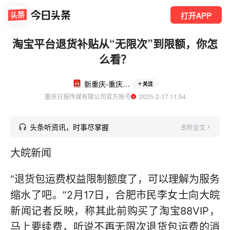
打开APP
淘宝平台退货补贴从“无限次”到限额，你怎
么看？
新重庆-重庆日报
关注
重庆日报传媒有限公司官方账号
  2025-2-17 11:54
头条听资讯，时事尽掌握
去听全文
大皖新闻
“退货包运费权益限制额度了，可以理解为服务
缩水了吧。”2月17日，合肥市民李女士向大皖
新闻记者反映，称其此前购买了淘宝88VIP，
马上要续费，听说不再无限次退货包运费的消