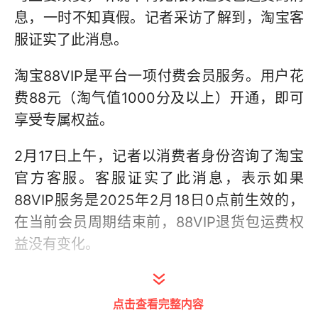
息，一时不知真假。记者采访了解到，淘宝客
服证实了此消息。
淘宝88VIP是平台一项付费会员服务。用户花
费88元（淘气值1000分及以上）开通，即可
享受专属权益。
2月17日上午，记者以消费者身份咨询了淘宝
官方客服。客服证实了此消息，表示如果
88VIP服务是2025年2月18日0点前生效的，
在当前会员周期结束前，88VIP退货包运费权
益没有变化。
记者从李女士提供的截图中看到，目前其账号
权益显示为（退货包运费）补贴无限次，最高
点击查看完整内容