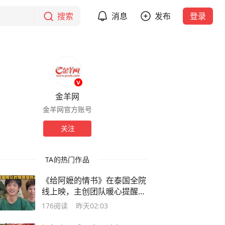
搜索
消息
发布
登录
金羊网
金羊网官方账号
关注
TA的热门作品
《给阿嬷的情书》在泰国全院
线上映，主创团队暖心提醒：
记得带好纸巾
176
阅读
昨天02:03