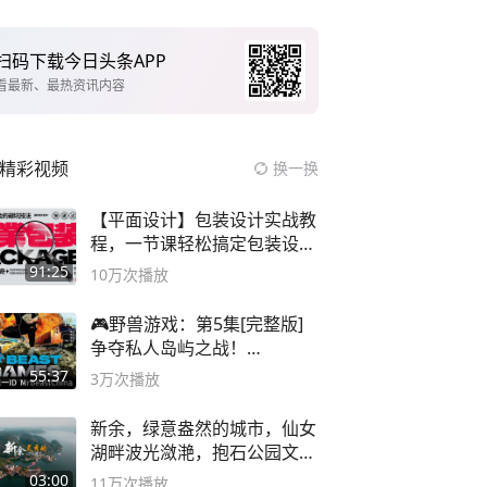
扫码下载今日头条APP
看最新、最热资讯内容
精彩视频
换一换
【平面设计】包装设计实战教
程，一节课轻松搞定包装设计
流程！
91:25
10万
次播放
🎮野兽游戏：第5集[完整版]
争夺私人岛屿之战！
#MrBeastChina
55:37
3万
次播放
新余，绿意盎然的城市，仙女
湖畔波光潋滟，抱石公园文化
深邃……
03:00
11万
次播放