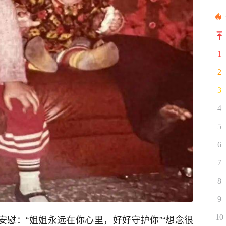
1
2
3
4
5
6
7
8
9
10
安慰：“姐姐永远在你心里，好好守护你”“想念很