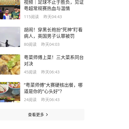
视频｜足球不止于胜负，见证
粤超常规赛热血与温情
115
阅读
昨天04:43
胡闹！穿黑长袍扮“死神”盯看
病人，英国男子认罪被罚
80
阅读
昨天04:03
粤菜师傅上菜！三大菜系同台
对决
45
阅读
昨天06:43
“粤菜师傅”大赛硬核出餐，哪
道是你的“心头好”？
24
阅读
昨天06:43
查看更多