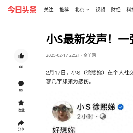
关注
推荐
北京
视频
财经
科
小S最新发声！一
2025-02-17 22:21
·
金羊网
60
2月17日，小S（徐熙娣）在个人社
寥几字却颇为感伤。
89
收藏
分享