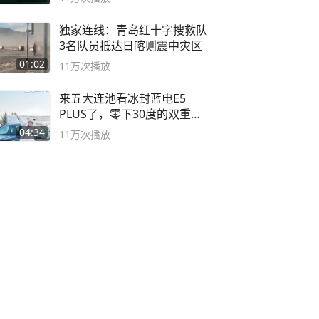
独家连线：青岛红十字搜救队
3名队员抵达日喀则震中灾区
01:02
11万
次播放
来五大连池看冰封蓝电E5
PLUS了，零下30度的双重冰
封40小时全录
04:34
11万
次播放