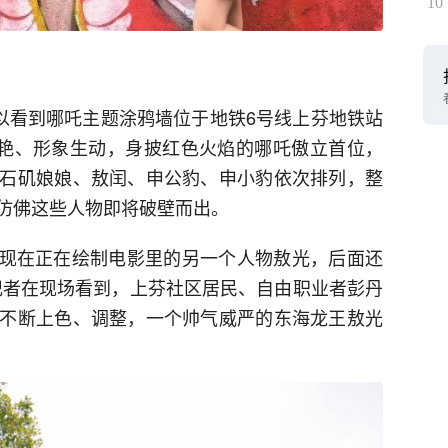
10
可以看到哪吒主题涂鸦墙位于地铁6号线上芬地铁站
艳、形象生动，身披红色火焰的哪吒傲立首位，
石矶娘娘、敖闰、申公豹、申小豹依次排列，整
仿佛这些人物即将破壁而出。
我现在正在绘制电影里的另一个人物敖光，后面还
记者在现场看到，上芬社区居民、自由职业者彭丹
不断上色、调整，一个帅气威严的东海龙王敖光