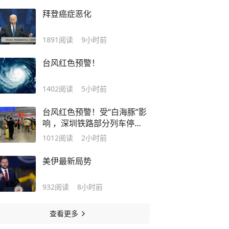
拜登癌症恶化
1891
阅读
9小时前
台风红色预警！
1402
阅读
5小时前
台风红色预警！受“白海豚”影
响 ，深圳铁路部分列车停
运！
1012
阅读
2小时前
美伊最新局势
932
阅读
8小时前
查看更多