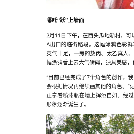
哪吒“跃”上墙面
2月11日下午，在西头瓜地新村，
A出口的临街路段。这幅涂鸦色彩鲜
英气十足，一旁的敖丙、太乙真人、
幅涂鸦看上去大气磅礴，独具美感，
“目前已经完成了7个角色的创作，
会根据情况再继续画其他的角色。”
正拿着喷漆瓶在墙上挥洒自如。经过
形象逐渐诞生了。