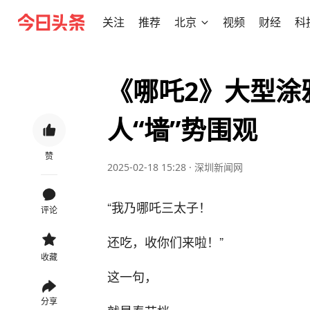
关注
推荐
北京
视频
财经
科
《哪吒2》大型涂
人“墙”势围观
赞
2025-02-18 15:28
·
深圳新闻网
“我乃哪吒三太子！
评论
还吃，收你们来啦！”
收藏
这一句，
分享