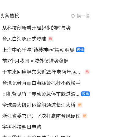
头条热榜
换一换
从科技创新看开局起步的时与势
台风白海豚正式登陆
上海中心千吨“镇楼神器”摆动明显
前7个月我国区域外贸增势稳健
于东来回应胖东来近25年老店年底关闭
台湾记者直面白海豚紧抓杆不敢松手
司机瞥见竹子晃动紧急停车躲过滑坡
全球最大级别运输船通过长江大桥
浙江省委书记：坚决打赢防台风硬仗
宇树科技明日申购