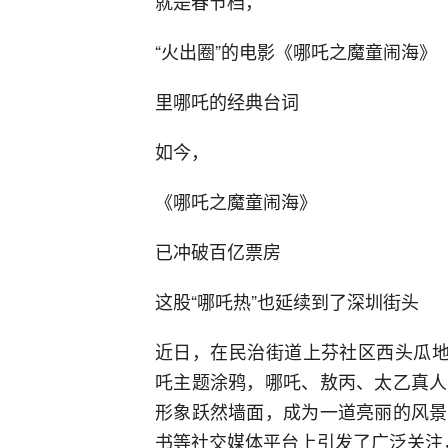
就是春节档，
“火出圈”的电影《哪吒之魔童闹海》
里哪吒的经典台词
如今，
《哪吒之魔童闹海》
已冲破百亿票房
这股“哪吒热”也延续到了深圳街头
近日，在民治街道上芬社区西头瓜地
吒主题涂鸦，哪吒、敖丙、太乙真人
形象跃然墙面，成为一道亮丽的风景
书等社交媒体平台上引发了广泛关注