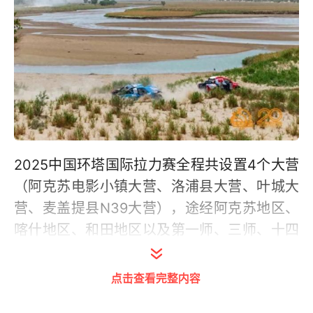
2025中国环塔国际拉力赛全程共设置4个大营
（阿克苏电影小镇大营、洛浦县大营、叶城大
营、麦盖提县N39大营），途经阿克苏地区、
喀什地区、和田地区以及第一师、三师、十四
师等地。本次赛事将全面展示新疆地形的多样
化，赛道汇集沙漠、戈壁、雅丹等多种地形地
点击查看完整内容
貌。其中沙漠赛段占比65 %、戈壁路面占比15