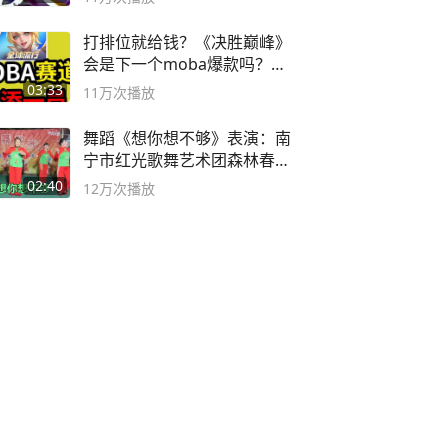
打排位就给钱？《决胜巅峰》
会是下一个moba爆款吗？#
决胜巅峰
03:33
11万
次播放
舞蹈《想你想不够》表演：南
宁市红光歌舞艺术团森林春红
舞蹈队。
02:40
12万
次播放