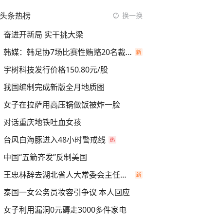
头条热榜
换一换
奋进开新局 实干挑大梁
韩媒：韩足协7场比赛性贿赂20名裁判
宇树科技发行价格150.80元/股
我国编制完成新版全月地质图
女子在拉萨用高压锅做饭被炸一脸
对话重庆地铁吐血女孩
台风白海豚进入48小时警戒线
中国“五箭齐发”反制美国
王忠林辞去湖北省人大常委会主任职务
泰国一女公务员妆容引争议 本人回应
女子利用漏洞0元薅走3000多件家电