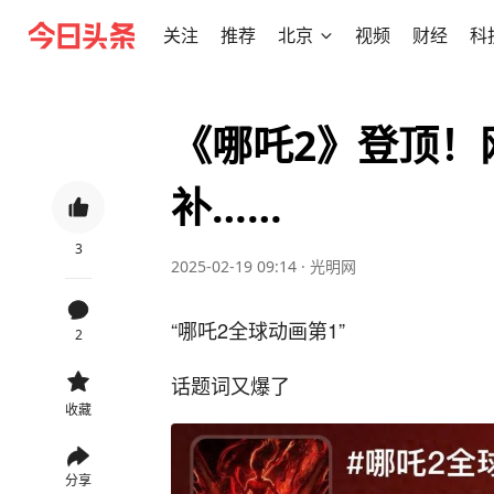
关注
推荐
北京
视频
财经
科
《哪吒2》登顶！
补……
3
2025-02-19 09:14
·
光明网
“哪吒2全球动画第1”
2
话题词又爆了
收藏
分享