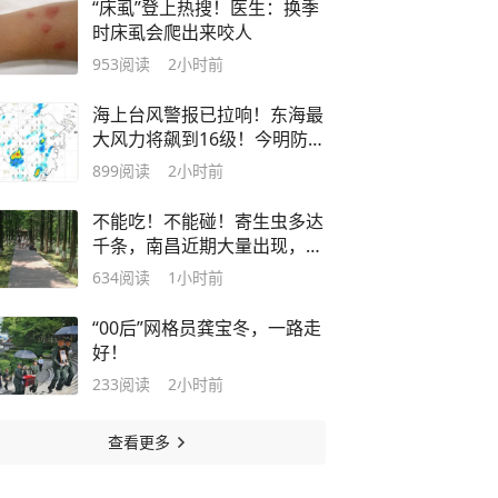
“床虱”登上热搜！医生：换季
时床虱会爬出来咬人
953
阅读
2小时前
海上台风警报已拉响！东海最
大风力将飙到16级！今明防暑
防雷，后天起防台风
899
阅读
2小时前
不能吃！不能碰！寄生虫多达
千条，南昌近期大量出现，发
现立即上报
634
阅读
1小时前
“00后”网格员龚宝冬，一路走
好！
233
阅读
2小时前
查看更多