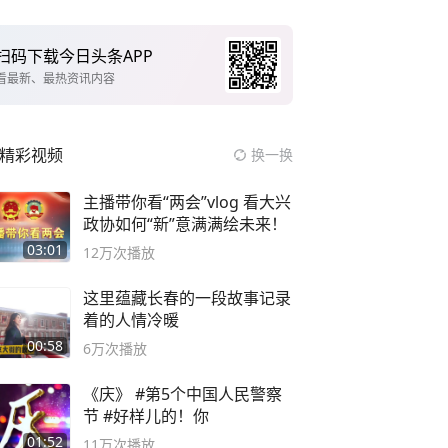
扫码下载今日头条APP
看最新、最热资讯内容
精彩视频
换一换
主播带你看“两会”vlog 看大兴
政协如何“新”意满满绘未来！
03:01
12万
次播放
这里蕴藏长春的一段故事记录
着的人情冷暖
00:58
6万
次播放
《庆》 #第5个中国人民警察
节 #好样儿的！你
01:52
11万
次播放