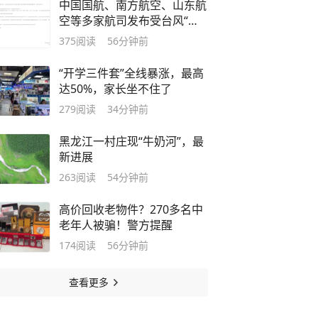
中国国航、南方航空、山东航
空等多家航司发布受台风“白
海豚”影响航线客票处置方案
375
阅读
56分钟前
“开学三件套”全线暴涨，最高
达50%，家长坐不住了
279
阅读
34分钟前
黑龙江一村庄现“牛奶河”，最
新进展
263
阅读
54分钟前
高价回收老物件？270多名中
老年人被骗！警方提醒
174
阅读
56分钟前
查看更多