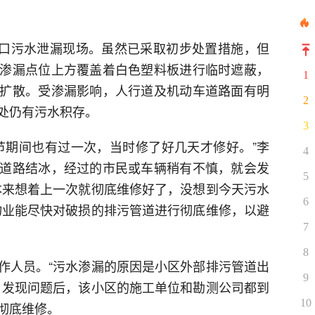
出入口污水泄漏现场。虽然已采取初步处置措施，但
渗漏点位上方覆盖着白色塑料板进行临时遮蔽，
1
扩散。受渗漏影响，人行道及机动车道路面有明
2
处仍有污水积存。
3
节期间也有过一次，当时修了好几天才修好。”李
4
道路结冰，经过的市民或车辆稍有不慎，就会发
5
本来想着上一次就彻底维修好了，没想到今天污水
6
物业能尽快对破损的排污管道进行彻底维修，以避
7
8
作人员。“污水渗漏的原因是小区外部排污管道出
9
，发现问题后，该小区的施工单位和勘测公司都到
10
彻底维修。