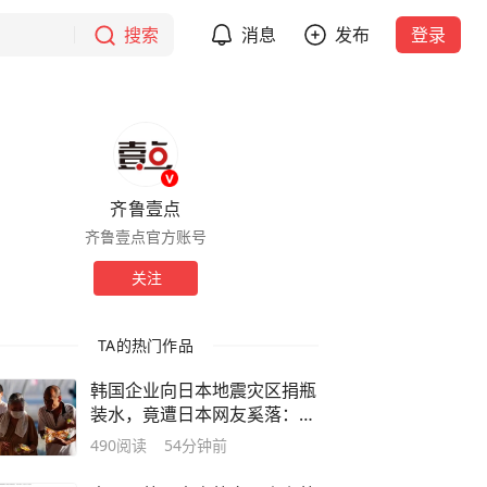
搜索
消息
发布
登录
齐鲁壹点
齐鲁壹点官方账号
关注
TA的热门作品
韩国企业向日本地震灾区捐瓶
装水，竟遭日本网友奚落：不
想喝韩国水，唯一用途是冲厕
490
阅读
54分钟前
所