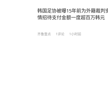
韩国足协被曝15年前为外籍裁判
情招待支付金额一度超百万韩元
齐鲁壹点
1
评论
1小时前
苹果上调多款设备以旧换新回收价
光明网
33分钟前
今年第二强台风“白海豚”，将会