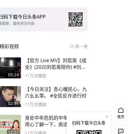
扫码下载今日头条APP
看最新、最热资讯内容
精彩视频
换一换
【官方 Live MV】刘若英《成
全》(2020刘若英陪你) #刘若
英 #成全
05:24
11万
次播放
【今日关注】吾心暖民心，九
六幺幺零。 #全民反诈进行时
02:51
11万
次播放
首页
身处中年危机的中年人，都该
扫码下载今日头条
用心了解一下，高适的中年逆
袭之路
12:57
12万
次播放