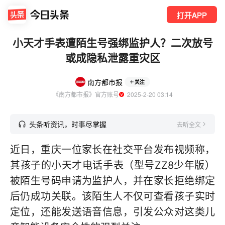
打开APP
小天才手表遭陌生号强绑监护人？二次放号
或成隐私泄露重灾区
南方都市报
关注
《南方都市报》官方账号
  2025-2-20 03:14
头条听资讯，时事尽掌握
去听全文
近日，重庆一位家长在社交平台发布视频称，
其孩子的小天才电话手表（型号ZZ8少年版）
被陌生号码申请为监护人，并在家长拒绝绑定
后仍成功关联。该陌生人不仅可查看孩子实时
定位，还能发送语音信息，引发公众对这类儿