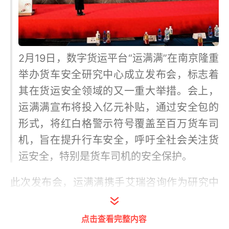
2月19日，数字货运平台“运满满”在南京隆重
举办货车安全研究中心成立发布会，标志着
其在货运安全领域的又一重大举措。会上，
运满满宣布将投入亿元补贴，通过安全包的
形式，将红白格警示符号覆盖至百万货车司
机，旨在提升行车安全，呼吁全社会关注货
运安全，特别是货车司机的安全保护。
此次发布会，运满满携手艾瑞咨询作为研究中
心的顾问机构，共同发布了《中国公路货运安
全研究》报告。报告指出，公路货运在中国物
点击查看完整内容