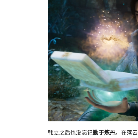
韩立之后也没忘记
。在落云
勤于炼丹