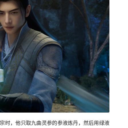
宗时，他只取九曲灵参的参液炼丹，然后用绿液