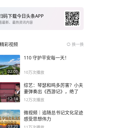
扫码下载今日头条APP
看最新、最热资讯内容
精彩视频
换一换
110 守护平安每一天！
02:01
10万
次播放
综艺：琴瑟和鸣多厉害？小夫
妻弹奏出《西游记》，绝了
12:14
12万
次播放
微视频｜追随总书记文化足迹
感受思想伟力
03:20
11万
次播放