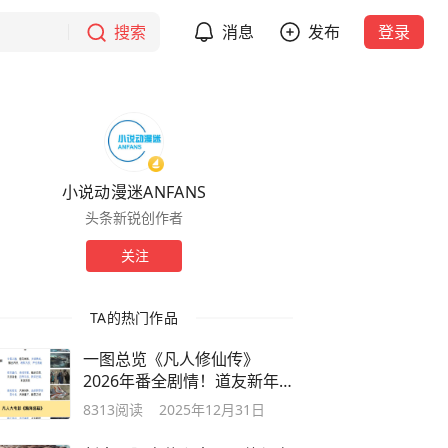
搜索
消息
发布
登录
小说动漫迷ANFANS
头条新锐创作者
关注
TA的热门作品
一图总览《凡人修仙传》
2026年番全剧情！道友新年
快乐！
8313
阅读
2025年12月31日