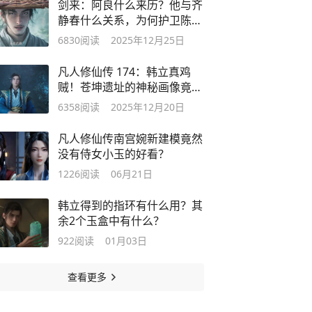
剑来：阿良什么来历？他与齐
静春什么关系，为何护卫陈平
安？
6830
阅读
2025年12月25日
凡人修仙传 174：韩立真鸡
贼！苍坤遗址的神秘画像竟是
致命陷阱？
6358
阅读
2025年12月20日
凡人修仙传南宫婉新建模竟然
没有侍女小玉的好看？
1226
阅读
06月21日
韩立得到的指环有什么用？其
余2个玉盒中有什么？
922
阅读
01月03日
查看更多