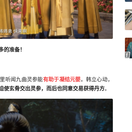
多的准备！
里听闻九曲灵参能
。韩立心动，
有助于凝结元婴
。
迫使玄骨交出灵参，而后也同意交易获得丹方