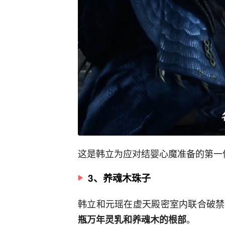
这是韩立为应对结婴心魔准备的第一
3、养魂木珠子
韩立和元瑶在虚天殿密室内联合破禁
。
瓶万年灵乳和养魂木的根部