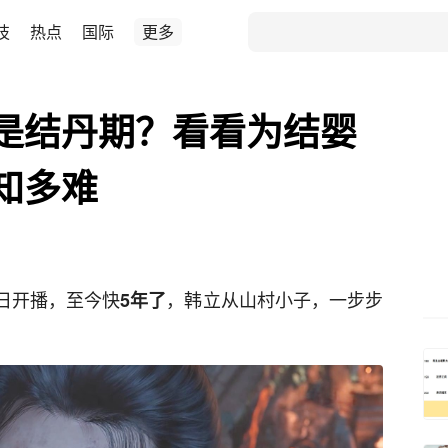
技
热点
国际
更多
是结丹期？看看为结婴
知多难
25日开播，至今快
，韩立从山村小子，一步步
5年了