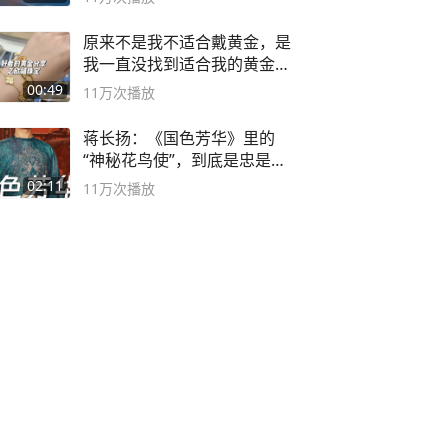
原来不是我不适合戴黄金，是
我一直没找到适合我的黄金
😭
00:49
11万
次播放
蒋长扬：《国色芳华》里的
“神秘花鸟使”，到底是忠是
奸？
02:11
11万
次播放