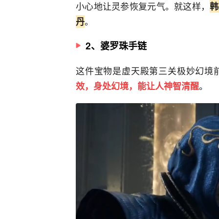
小心地让灵参恢复元气。就这样，
韩
。
丹
2、婆罗珠手链
这件宝物是虚天殿第三关极妙幻境
。
效，身处幻境，能让人神智清醒