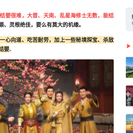
结婴很难，大晋、天南、乱星海修士无数，能结
颖、灵根绝佳，要么有莫大的机缘。
一心向道、吃苦耐劳，加上一些秘境探宝、杀敌
。
结婴