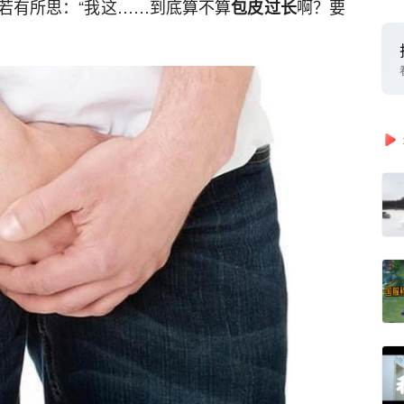
若有所思：“我这……到底算不算
啊？要
包皮过长