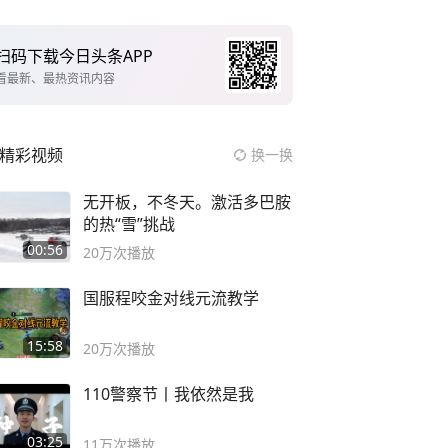
扫码下载今日头条APP
看最新、最热资讯内容
精彩视频
换一换
无开板，不冬天。激活多巴胺
的热“雪”挑战
00:56
20万
次播放
国服程咬金对线元流教学
15:58
20万
次播放
110警察节丨我依然是我
03:25
11万
次播放