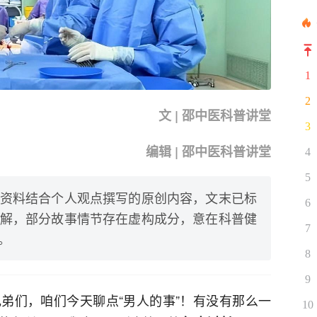
1
2
文 | 邵中医科普讲堂
3
编辑 | 邵中医科普讲堂
4
5
资料结合个人观点撰写的原创内容，文末已标
6
解，部分故事情节存在虚构成分，意在科普健
7
。
8
9
弟们，咱们今天聊点“男人的事”！有没有那么一
10