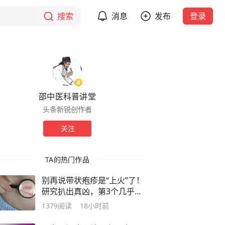
搜索
消息
发布
登录
邵中医科普讲堂
头条新锐创作者
关注
TA的热门作品
别再说带状疱疹是“上火”了！
研究扒出真凶，第3个几乎人
人中招
1379
阅读
18小时前