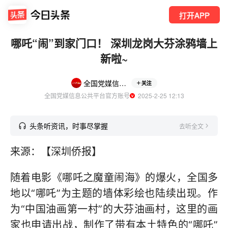
打开APP
哪吒“闹”到家门口！ 深圳龙岗大芬涂鸦墙上
新啦~
全国党媒信息公共平台
关注
全国党媒信息公共平台官方账号
  2025-2-25 12:13
头条听资讯，时事尽掌握
去听全文
来源：【深圳侨报】
随着电影《哪吒之魔童闹海》的爆火，全国多
地以“哪吒”为主题的墙体彩绘也陆续出现。作
为“中国油画第一村”的大芬油画村，这里的画
家也申请出战，制作了带有本土特色的“哪吒”