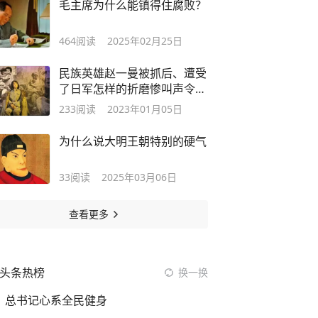
毛主席为什么能镇得住腐败？
464
阅读
2025年02月25日
民族英雄赵一曼被抓后、遭受
了日军怎样的折磨惨叫声令人
终身难忘
233
阅读
2023年01月05日
为什么说大明王朝特别的硬气
33
阅读
2025年03月06日
查看更多
头条热榜
换一换
总书记心系全民健身