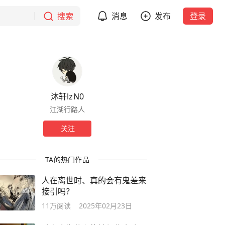
搜索
消息
发布
登录
沐轩lzN0
江湖行路人
关注
TA的热门作品
人在离世时、真的会有鬼差来
接引吗？
11万
阅读
2025年02月23日