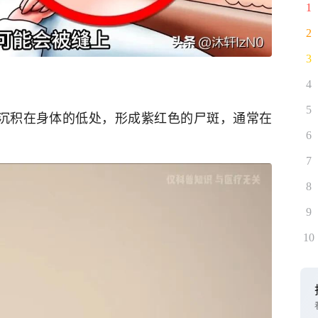
1
2
3
4
5
会沉积在身体的低处，形成紫红色的尸斑，通常在
6
7
8
9
10