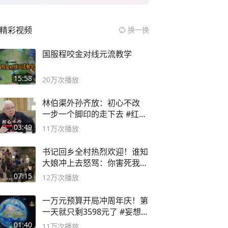
精彩视频
换一换
国服程咬金对线元流教学
15:58
20万
次播放
林伯渠外孙齐放：初心不改
一步一个脚印的走下去 #红船
论坛
03:49
11万
次播放
书记回乡全村热烈欢迎！谁知
大娘冲上去怒骂：你害死我儿
子
07:15
12万
次播放
一万元预算开局冲周年庆！第
一天就只剩3598元了 #妄想山
海
01:40
11万
次播放