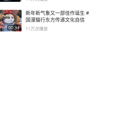
新年新气象又一部佳作诞生 #
国漫猫行东方传递文化自信
00:34
11万
次播放