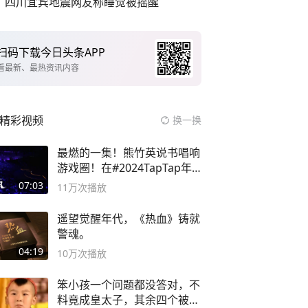
四川宜宾地震网友称睡觉被摇醒
扫码下载今日头条APP
看最新、最热资讯内容
精彩视频
换一换
最燃的一集！熊竹英说书唱响
游戏圈！在#2024TapTap年
度游戏大赏
07:03
11万
次播放
遥望觉醒年代，《热血》铸就
警魂。
04:19
10万
次播放
笨小孩一个问题都没答对，不
料竟成皇太子，其余四个被处