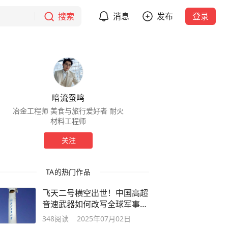
搜索
消息
发布
登录
暗流蚕鸣
冶金工程师 美食与旅行爱好者 耐火
材料工程师
关注
TA的热门作品
飞天二号横空出世！中国高超
音速武器如何改写全球军事规
则？
348
阅读
2025年07月02日