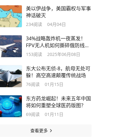
美以伊战争，美国霸权与军事
神话破灭
234
阅读
04月04日
34%战略轰炸机一夜蒸发！
FPV无人机如何撕碎俄防线？
我们防得住吗
153
阅读
2025年06月08日
东大公布无侦-8，航母无处可
躲！高空高速颠覆传统战场
76
阅读
01月15日
东方药龙崛起！未来五年中国
将如何重塑全球医药版图？
69
阅读
01月11日
查看更多