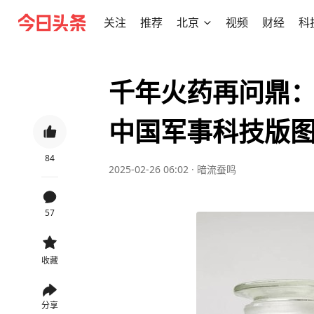
关注
推荐
北京
视频
财经
科
千年火药再问鼎
中国军事科技版
84
2025-02-26 06:02
·
暗流蚕鸣
57
收藏
分享