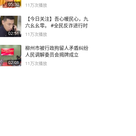
死
05:30
11万
次播放
【今日关注】吾心暖民心，九
六幺幺零。 #全民反诈进行时
02:51
11万
次播放
柳州市被行政拘留人矛盾纠纷
人民调解委员会揭牌成立
02:01
11万
次播放