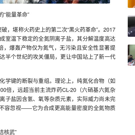
“能量革命”
破，堪称火药史上的第二次“黑火药革命”。2017
成室温下稳定的全氮阴离子盐，其分解温度高达
-10倍，爆轰产物仅为氮气，无污染且安全性显著提
达半个世纪的攻关僵局，更让中国站上了新一代
化学键的断裂与重组。理论上，纯氮化合物（如
100倍，远超当前主流炸药CL-20（六硝基六氮杂
离子盐因含氢、氧等杂质元素，实际威力尚未完
已不容忽视——它为合成更高能量密度的全氮物质
洁核武”