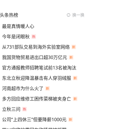
头条热榜
换一换
最是真情暖人心
今年是闭眼秋
从731部队交易到海外实验室网络
我国货物贸易进出口超30万亿元
官方通报教师招聘笔试前13名被淘汰
东北立秋迎降温暴击有人穿羽绒服
河南超市为什么火了
多方回应维修工困传菜梯被夹身亡
立秋三问
公司“上四休三”但要降薪1000元