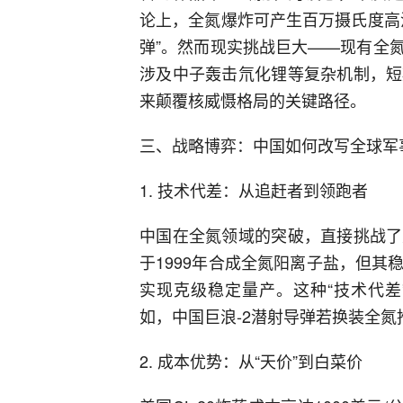
论上，全氮爆炸可产生百万摄氏度高
弹”。然而现实挑战巨大——现有全
涉及中子轰击氘化锂等复杂机制，短
来颠覆核威慑格局的关键路径。
三、战略博弈：中国如何改写全球军
1. 技术代差：从追赶者到领跑者
中国在全氮领域的突破，直接挑战了
于1999年合成全氮阳离子盐，但
实现克级稳定量产。这种“技术代差
如，中国巨浪-2潜射导弹若换装全氮
2. 成本优势：从“天价”到白菜价