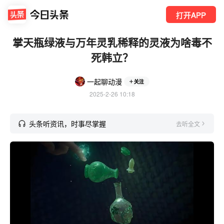
打开APP
掌天瓶绿液与万年灵乳稀释的灵液为啥毒不
死韩立？
一起聊动漫
关注
2025-2-26 10:18
头条听资讯，时事尽掌握
去听全文