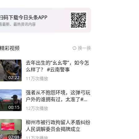
扫码下载今日头条APP
看最新、最热资讯内容
精彩视频
换一换
去年出生的“幺幺零”，如今怎
么样了？ #云南警事
02:22
11万
次播放
强者从不抱怨环境，这弹弓玩
户外的谁拥有过，太准了#弹
弓#户外
00:15
12万
次播放
柳州市被行政拘留人矛盾纠纷
人民调解委员会揭牌成立
02:01
11万
次播放