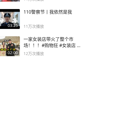
110警察节丨我依然是我
03:25
11万
次播放
一家女装店带火了整个市
场！！！#购物狂 #女装店 #
高品质女装
02:00
12万
次播放