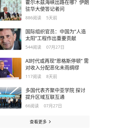
霍尔木兹海峡出路在哪？伊朗
驻华大使答记者问
886
阅读
5天前
国际组织官员：中国为“人造
太阳”工程作出重要贡献
544
阅读
07月27日
AI时代或再现“恩格斯停顿” 需
对收入分配恶化未雨绸缪
117
阅读
8天前
多国代表齐聚中亚学院 探讨
提升区域互联互通
66
阅读
07月27日
查看更多