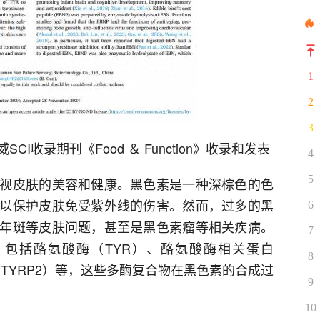
1
2
3
收录期刊《Food ＆ Function》收录和发表
4
5
视皮肤的美容和健康。黑色素是一种深棕色的色
以保护皮肤免受紫外线的伤害。然而，过多的黑
6
年斑等皮肤问题，甚至是黑色素瘤等相关疾病。
7
包括酪氨酸酶（TYR）、酪氨酸酶相关蛋白
8
（TYRP2）等，这些多酶复合物在黑色素的合成过
9
10