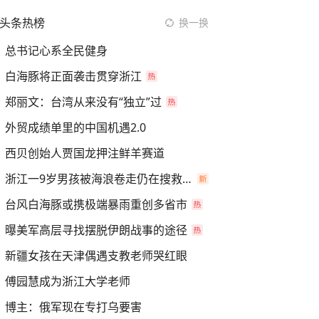
头条热榜
换一换
总书记心系全民健身
白海豚将正面袭击贯穿浙江
郑丽文：台湾从来没有“独立”过
外贸成绩单里的中国机遇2.0
西贝创始人贾国龙押注鲜羊赛道
浙江一9岁男孩被海浪卷走仍在搜救中
台风白海豚或携极端暴雨重创多省市
曝美军高层寻找摆脱伊朗战事的途径
新疆女孩在天津偶遇支教老师哭红眼
傅园慧成为浙江大学老师
博主：俄军现在专打乌要害