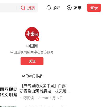
搜索
消息
发布
登录
中国网
中国互联网新闻中心官方账号
关注
TA的热门作品
【节气里的大美中国】白露：
初露染山河 难得这一抹天地
颜色
10万
阅读
2025年09月07日