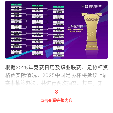
根据2025年竞赛日历及职业联赛、足协杯资
格赛实际情况，2025中国足协杯将延续上届
赛事抽签办法，共进行两次抽签。其中，第一
次抽签于2月27日进行，通过抽签确定第一轮
至第三轮的对阵及主客场安排，确保低档参赛
点击查看完整内容
队获取主场优势。第二次抽签拟定于第三轮比