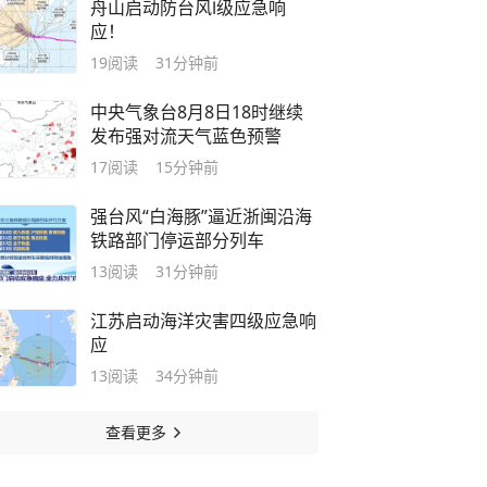
舟山启动防台风Ⅰ级应急响
应！
19
阅读
31分钟前
中央气象台8月8日18时继续
发布强对流天气蓝色预警
17
阅读
15分钟前
强台风“白海豚”逼近浙闽沿海
铁路部门停运部分列车
13
阅读
31分钟前
江苏启动海洋灾害四级应急响
应
13
阅读
34分钟前
查看更多