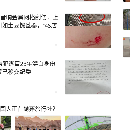
被音响金属网格刮伤，上
如土豆擦丝器，“4S店
嫌犯逃窜28年漂白身份
索已移交纪委
中国人正在抛弃旅行社？