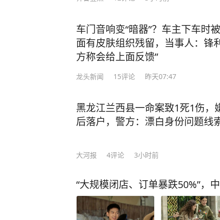
车门音响变“暗器”？车主下车时
面有皮肤组织残留，当事人：锋利
方称会给上面反馈”
龙头新闻
15
评论
昨天07:47
黑龙江兰西县一命案致1死1伤，
后落户，警方：漂白身份问题线
大河报
4
评论
3小时前
“大规模闭店、订单暴跌50%”，