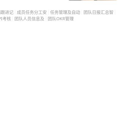
，以“同线路、同车型、同
被对方看了个遍，女生开
一定浮动空间，确保大部分
销跟进记
成员任务分工安
任务管理及自动
团队日报汇总智
睡，之后找酒店协调处
PI考核
团队人员信息及
团队OKR管理
罚结合的方式，若用电量或
张
可以获得奖励。“我们不是
、提醒性的处罚和奖励，
不用应付外界的琐碎，不
六客运公司，节能奖励上限
的静谧时光。 原本这
其强调，夏季开启车上空调
想不到，好好的浪漫旅
客乘车体验。如果有乘客
场让人后怕、憋屈又糟心
将处罚司机300元。针
将进一步了解核实。 来
，可就是这份所有人都默
数酒
也难怪这对情侣事后久久
事，都会又害怕又愤怒，
彻底消失了，整栋楼层只