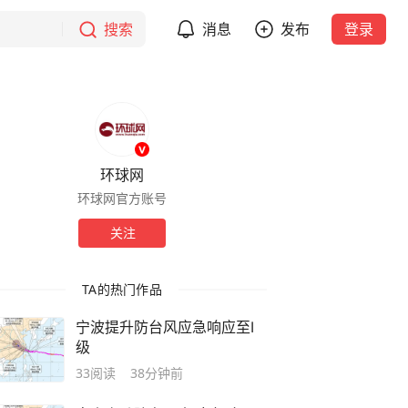
搜索
消息
发布
登录
环球网
环球网官方账号
关注
TA的热门作品
宁波提升防台风应急响应至Ⅰ
级
33
阅读
38分钟前