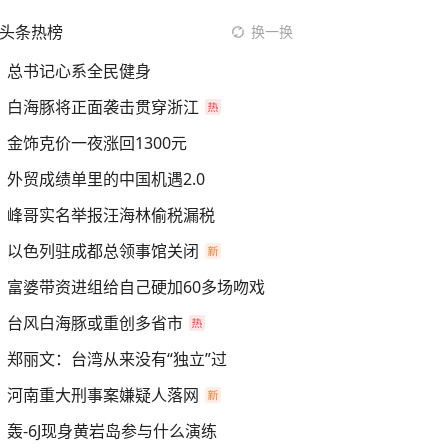
头条热榜
换一换
总书记心系全民健身
白海豚将正面袭击贯穿浙江
金饰克价一夜涨回1300元
外贸成绩单里的中国机遇2.0
峰哥实名举报汪海林偷税漏税
以色列驻成都总领事馆关闭
富婆带资进组给自己硬加60多场吻戏
台风白海豚或重创多省市
郑丽文：台湾从来没有“独立”过
河南重大刑事案嫌疑人落网
轰-6J现身黄岩岛参与什么演练