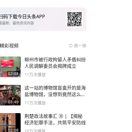
扫码下载今日头条APP
看最新、最热资讯内容
精彩视频
换一换
柳州市被行政拘留人矛盾纠纷
人民调解委员会揭牌成立
02:01
11万
次播放
这一站的博物馆盲盒开的是海
盐博物馆，没想到竟然这么好
逛！
01:49
11万
次播放
荆楚政法故事汇 ㉜ | 【揭秘
经济犯罪手法，共筑平安防线
02:08
10万
次播放