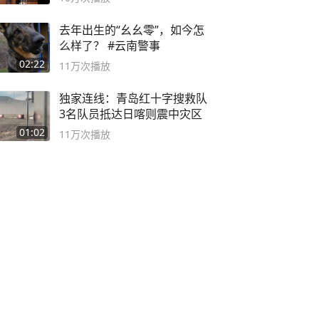
去年出生的“幺幺零”，如今怎
么样了？ #云南警事
02:22
11万
次播放
独家连线：青岛红十字搜救队
3名队员抵达日喀则震中灾区
01:02
11万
次播放