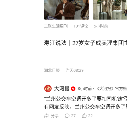
三联生活周刊
191
评论
5小时前
寿江说法｜27岁女子成卖淫集团
湖北日报
昨天08:29
大河报
8小时前
·
《大河报》官方账
“兰州公交车空调开多了要扣司机钱”
有网友反映，兰州公交车空调开多了
8月6日，兰州公交集团第六客运公
分享
27
22
新闻周刊，公司要求气温超过30度