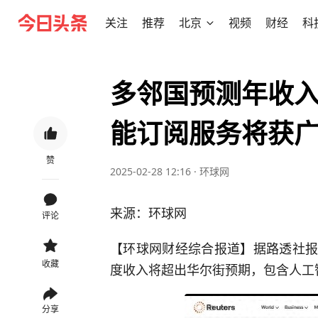
关注
推荐
北京
视频
财经
科
多邻国预测年收
能订阅服务将获
赞
2025-02-28 12:16
·
环球网
来源：环球网
评论
【环球网财经综合报道】据路透社报道
收藏
度收入将超出华尔街预期，包含人工
分享