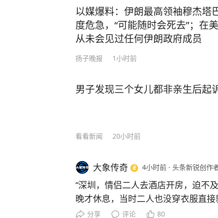
车辆用气量或用电量进行考核，若超
以媒爆料：伊朗最高领袖穆杰塔
由司机本人承担。超出部分按照每立方
度危急，“可能随时会死去”；在
车则按照每度电0.8元计算。 图为
从未会见过任何伊朗政府成员
图） 据其称，该规定实施以来，每
扬子晚报
1小时前
部分司机为了节省用量，会选择少开
诉了，司机一般就是打电话道歉，请求
中国新闻周刊从兰州公交集团了解到
男子发现三个女儿都非亲生后起诉 
驾驶员应开启车辆冷风。 针对上述
集团技术部工作人员回应中国新闻周
制车辆能源消耗，推动节能减排。目
看看新闻
20小时前
大，公司希望通过内部管理降低成本
资。 其介绍，司机个人驾驶习惯在
大象传奇
4小时前
·
头条新锐创作
别，例如有些驾驶员长期不熄火，或
驶习惯将增加能源消耗，“一个月可
“深圳，情侣二人去酒店开房，迫不
造成浪费”。 工作人员称，该集团下
晚才休息，当时二人也没穿衣服直接
管理措施，集团测算一年可节约能源成本
门突然被刷开了，有个陌生男人直接
分享
评论
80