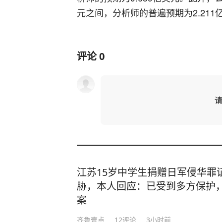
元之间，分析师的普遍预期为2.211
评论
0
江苏15岁中学生捐赠日军侵华罪
胁，本人回应：已受到多方保护
案
齐鲁壹点
12
评论
3小时前