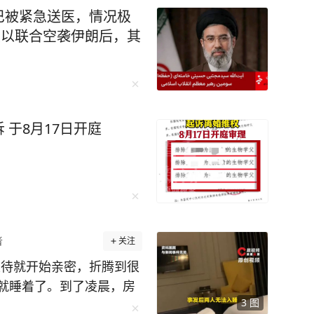
出公司规定用量，费用需
巴被紧急送医，情况极
米天然气3.1元扣费，电
美以联合空袭伊朗后，其
兰州街头的公交车（资料
月总有司机因此被扣款，而
或不开空调，“如果乘客投
乘客撤诉”。 8月7日，
，当室外温度超过30度，
于8月17日开庭
司机反映的情况，兰州公交
刊，该规定主要是为了控
前公交行业经营压力较
，并非变相扣减司机工
能源消耗上会存在较大区
者
关注
提速后猛踩刹车，这些驾
能就多出十几方气，无形中
及待就开始亲密，折腾到很
设7个客运公司，通过节能
就睡着了。到了凌晨，房
4000-5000万元。各
3
图
闯进来，打开了屋内的