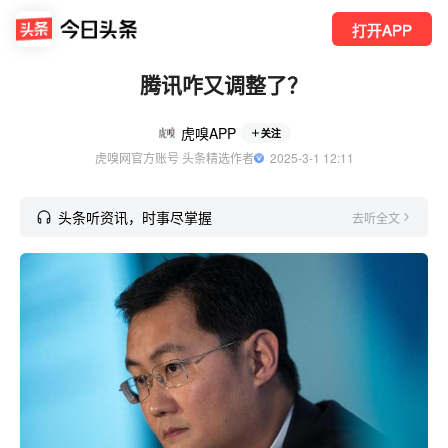
打开APP
腾讯咋又调整了？
虎嗅APP
关注
虎嗅网官方账号 头条精选作者
  2025-3-1 12:11
头条听资讯，时事尽掌握
去听全文