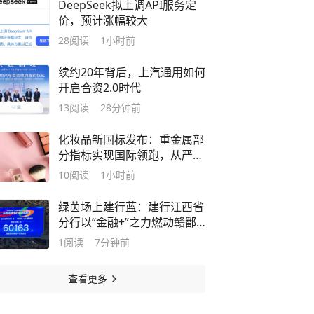
DeepSeek拟上调API服务定
价，预计涨幅较大
28
阅读
1小时前
续约20年背后，上汽通用如何
开启合资2.0时代
13
阅读
28分钟前
化妆品新国标发布：重金属部
分指标实现国际领跑，从严监
管儿童化妆品
10
阅读
1小时前
绿茵场上建行蓝：建行江西省
分行以“金融+”之力燃动赣鄱
体育新热潮
1
阅读
7分钟前
查看更多