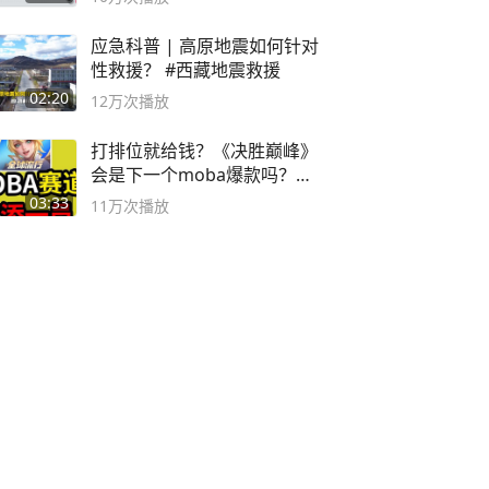
应急科普 | 高原地震如何针对
性救援？ #西藏地震救援
02:20
12万
次播放
打排位就给钱？《决胜巅峰》
会是下一个moba爆款吗？#
决胜巅峰
03:33
11万
次播放