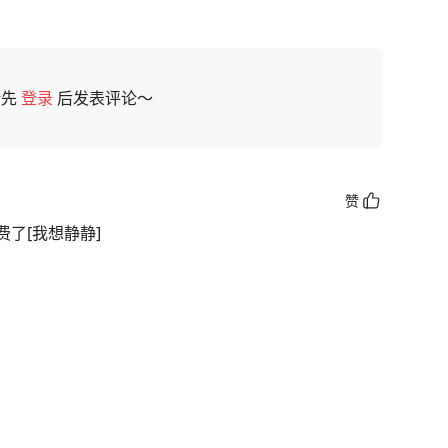
请先
登录
后发表评论～
赞
了[我想静静]
一醉驾男子被撞身亡