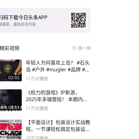
扫码下载今日头条APP
看最新、最热资讯内容
精彩视频
换一换
年轻人为何喜欢上岛？ #石头
岛 #户外 #mugler #品牌 #足
球流氓
02:02
11万
次播放
《权力的游戏》IP新游，
2025年多端登陆！ 本期内容
概要
03:51
11万
次播放
【平面设计】包装设计实战教
程，一节课轻松搞定包装设计
流程！
91:25
10万
次播放