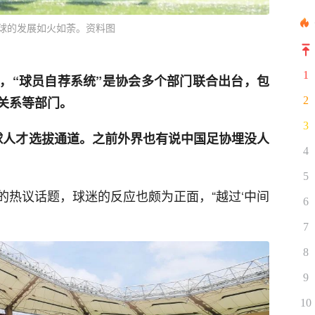
球的发展如火如荼。资料图
1
，“球员自荐系统”是协会多个部门联合出台，包
关系等部门。
2
3
球人才选拔通道。之前外界也有说中国足协埋没人
4
5
的热议话题，球迷的反应也颇为正面，“越过‘中间
6
7
8
9
10