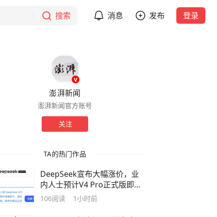
搜索
消息
发布
登录
澎湃新闻
澎湃新闻官方账号
关注
TA的热门作品
DeepSeek宣布大幅涨价，业
内人士预计V4 Pro正式版即将
发布
106
阅读
1小时前