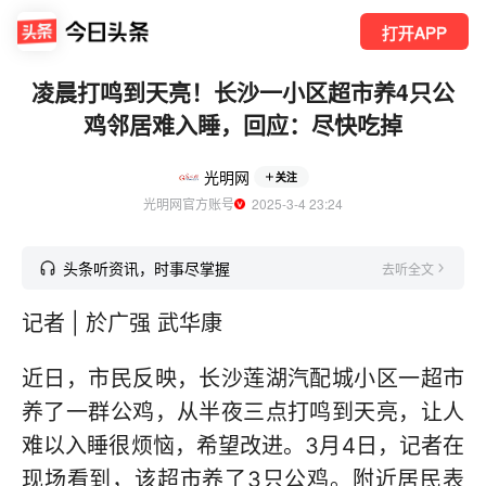
打开APP
凌晨打鸣到天亮！长沙一小区超市养4只公
鸡邻居难入睡，回应：尽快吃掉
光明网
关注
光明网官方账号
  2025-3-4 23:24
头条听资讯，时事尽掌握
去听全文
记者 | 於广强 武华康
近日，市民反映，长沙莲湖汽配城小区一超市
养了一群公鸡，从半夜三点打鸣到天亮，让人
难以入睡很烦恼，希望改进。3月4日，记者在
现场看到，该超市养了3只公鸡。附近居民表