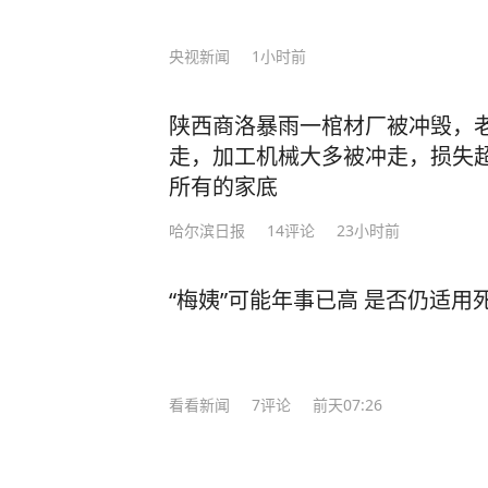
央视新闻
1小时前
陕西商洛暴雨一棺材厂被冲毁，老
走，加工机械大多被冲走，损失超
所有的家底
哈尔滨日报
14
评论
23小时前
“梅姨”可能年事已高 是否仍适用
看看新闻
7
评论
前天07:26
寿江说法｜27岁女子成卖淫集团