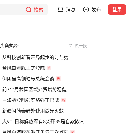
搜索
消息
发布
登录
头条热榜
换一换
从科技创新看开局起步的时与势
台风白海豚正式登陆
伊朗最高领袖与总统会谈
前7个月我国区域外贸增势稳健
白海豚登陆强度略强于巴威
新疆阿勒泰野外使用激光灭蚊
大V：日称解放军有8架歼35是自欺欺人
台风白海豚在浙江乐清二次登陆