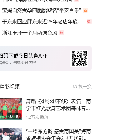
宝妈自然受孕四胞胎取名“平安喜乐”
于东来回应胖东来近25年老店年底关闭
浙江玉环一个月两遇台风
扫码下载今日头条APP
看最新、最热资讯内容
精彩视频
换一换
舞蹈《想你想不够》表演：南
宁市红光歌舞艺术团森林春红
舞蹈队。
02:40
12万
次播放
“一缕东方韵 感受南国美”海南
省旗袍协会年会2《开场鼓》