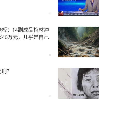
板：14副成品棺材冲
40万元，几乎是自己
死刑？
主犯，警方悬赏8万通缉