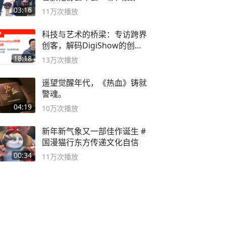
二团
03:16
11万
次播放
科技与艺术的桥梁：专访跨界
创客，解码DigiShow的创新
之路
18:18
13万
次播放
遥望觉醒年代，《热血》铸就
警魂。
04:19
10万
次播放
新年新气象又一部佳作诞生 #
国漫猫行东方传递文化自信
00:34
11万
次播放