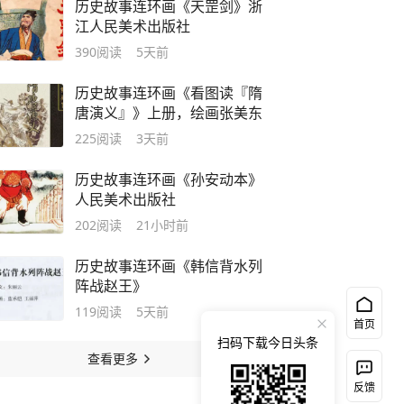
历史故事连环画《天罡剑》浙
江人民美术出版社
390
阅读
5天前
历史故事连环画《看图读『隋
唐演义』》上册，绘画张美东
225
阅读
3天前
历史故事连环画《孙安动本》
人民美术出版社
202
阅读
21小时前
历史故事连环画《韩信背水列
阵战赵王》
119
阅读
5天前
首页
扫码下载今日头条
查看更多
反馈