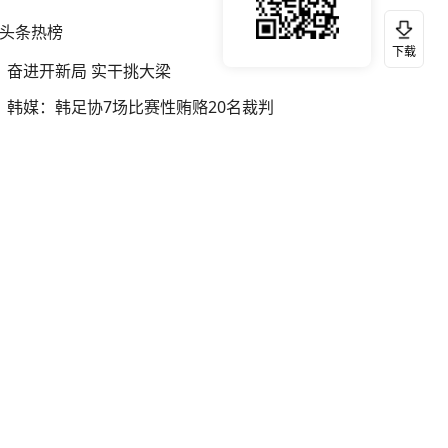
头条热榜
换一换
下载
奋进开新局 实干挑大梁
韩媒：韩足协7场比赛性贿赂20名裁判
银行午休1.5小时 留个窗口行不行
我国编制完成新版全月地质图
女子开一天一夜空调后二氧化碳中毒
宇树科技发行价格150.80元/股
女子利用漏洞0元薅走3000多件家电
伊朗总统：最高领袖决策过程遭人利用
中国“五箭齐发”反制美国
出入境新规来了 哪些人会被“拦住”
泰国一女公务员妆容引争议 本人回应