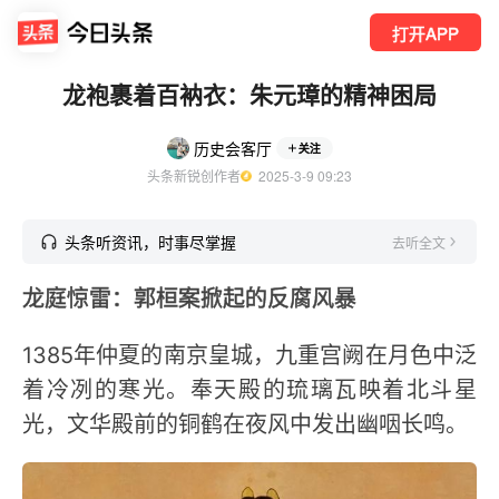
打开APP
龙袍裹着百衲衣：朱元璋的精神困局
历史会客厅
关注
头条新锐创作者
  2025-3-9 09:23
头条听资讯，时事尽掌握
去听全文
龙庭惊雷：郭桓案掀起的反腐风暴
1385年仲夏的南京皇城，九重宫阙在月色中泛
着冷冽的寒光。奉天殿的琉璃瓦映着北斗星
光，文华殿前的铜鹤在夜风中发出幽咽长鸣。