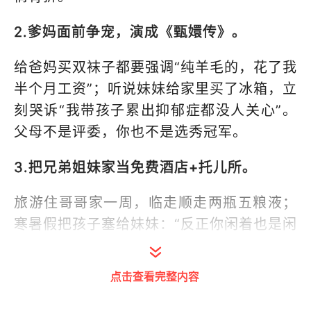
2.爹妈面前争宠，演成《甄嬛传》。
给爸妈买双袜子都要强调“纯羊毛的，花了我
半个月工资”；听说妹妹给家里买了冰箱，立
刻哭诉“我带孩子累出抑郁症都没人关心”。
父母不是评委，你也不是选秀冠军。
3.把兄弟姐妹家当免费酒店+托儿所。
旅游住哥哥家一周，临走顺走两瓶五粮液；
寒暑假把孩子塞给妹妹：“反正你闲着也是闲
着”。占便宜的人，最后都占成了孤家寡人。
点击查看完整内容
4.“血缘绑架”张口就来，亲情PUA大师。