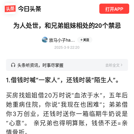
打开APP
为人处世，和兄弟姐妹相处的20个禁忌
放马小子happy
关注
2025-3-9 22:20
头条听资讯，时事尽掌握
去听全文
1.借钱时喊“一家人”，还钱时装“陌生人”。
买房找姐姐借20万时说“血浓于水”，五年后
她重病住院，你说“我现在也困难”；弟弟借
你3万创业，还钱时送你一箱临期牛奶说是
“心意”。 亲兄弟也得明算账，钱债不还=亲
情骨折。