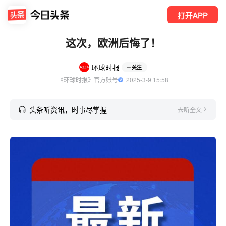
打开APP
这次，欧洲后悔了！
环球时报
关注
《环球时报》官方账号
  2025-3-9 15:58
头条听资讯，时事尽掌握
去听全文