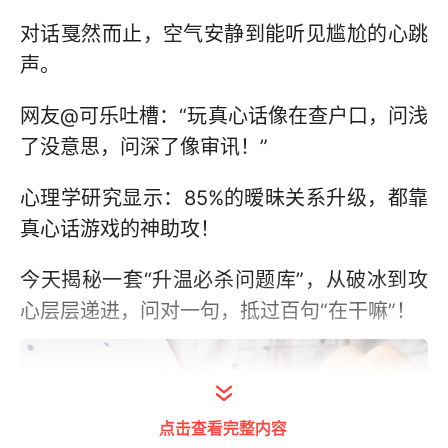
对话戛然而止，空气安静到能听见尴尬的心跳
声。
网友@可乐吐槽：“玩真心话像在查户口，问浅
了没意思，问深了像审讯！”
心理学研究显示：85%的暧昧关系升级，都靠
真心话游戏的神助攻！
今天揭秘一套“升温必杀问题库”，从破冰到攻
心层层递进，问对一句，抵过百句“在干嘛”！
点击查看完整内容