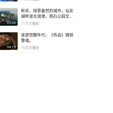
新余，绿意盎然的城市，仙女
湖畔波光潋滟，抱石公园文化
深邃……
03:00
11万
次播放
遥望觉醒年代，《热血》铸就
警魂。
04:19
10万
次播放