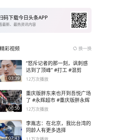
扫码下载今日头条APP
看最新、最热资讯内容
精彩视频
换一换
“怒斥记者的那一刻，讽刺感
达到了顶峰” #打工 #混剪
03:39
12万
次播放
重庆版胖东来也开到吾悦广场
了 #永辉超市 #重庆版胖永辉
00:50
12万
次播放
李胤志：在北京，我比台湾的
同龄人有更多选择
07:43
11万
次播放