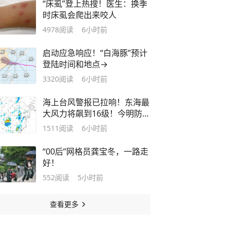
“床虱”登上热搜！医生：换季
时床虱会爬出来咬人
4978
阅读
6小时前
启动应急响应！“白海豚”预计
登陆时间和地点→
3320
阅读
6小时前
海上台风警报已拉响！东海最
大风力将飙到16级！今明防暑
防雷，后天起防台风
1511
阅读
6小时前
“00后”网格员龚宝冬，一路走
好！
552
阅读
5小时前
查看更多