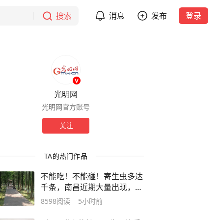
搜索
消息
发布
登录
光明网
光明网官方账号
关注
TA的热门作品
不能吃！不能碰！寄生虫多达
千条，南昌近期大量出现，发
现立即上报
8598
阅读
5小时前