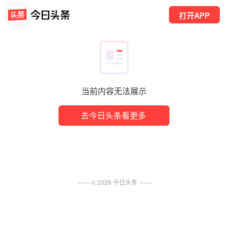
打开APP
当前内容无法展示
去今日头条看更多
—— ©
2026
今日头条
——