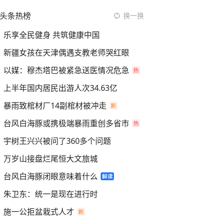
头条热榜
换一换
乐享全民健身 共筑健康中国
新疆女孩在天津偶遇支教老师哭红眼
以媒：穆杰塔巴被紧急送医情况危急
上半年国内居民出游人次34.63亿
暴雨致棺材厂14副棺材被冲走
台风白海豚或携极端暴雨重创多省市
宇树王兴兴被问了360多个问题
万岁山接盘烂尾恒大文旅城
台风白海豚闭眼意味着什么
朱卫东：统一是现在进行时
施一公拒盆栽式人才