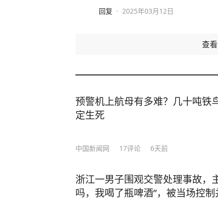
回复
·
2025年03月12日
查
预警机上航母有多难？几十吨铁鸟
定生死
中国新闻网
17
评论
6天前
浙江一男子围观交警处理事故，主
吗，我喝了瓶啤酒”，被当场控制