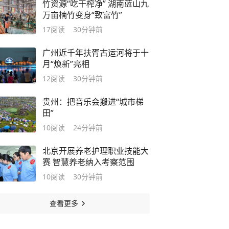
竹资源“吃干榨净” 湖南蓝山九
万亩楠竹变身“致富竹”
17
阅读
30分钟前
广州近千年扶胥古运河将于十
月“焕新”亮相
12
阅读
30分钟前
贵州：把音乐会搬进“城市梯
田”
10
阅读
24分钟前
北京开展养老护理职业技能大
赛 智慧养老纳入考察范围
10
阅读
30分钟前
查看更多