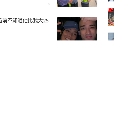
婚前不知道他比我大25
适用死刑？律师：大概率不
门发现租客正自学“炼金术”