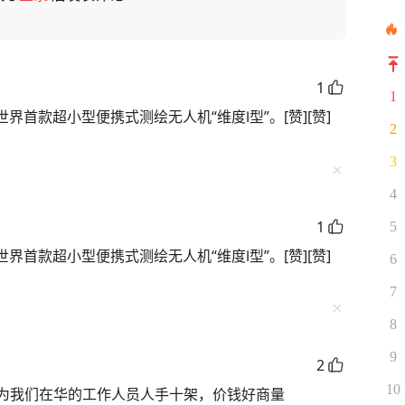
1
1
界首款超小型便携式测绘无人机“维度Ⅰ型”。[赞][赞]
2
3
4
1
5
界首款超小型便携式测绘无人机“维度Ⅰ型”。[赞][赞]
6
7
8
9
2
10
为我们在华的工作人员人手十架，价钱好商量