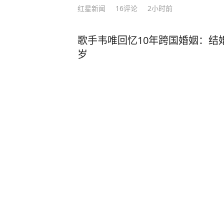
红星新闻
16
评论
2小时前
歌手韦唯回忆10年跨国婚姻：结
岁
深圳新闻网
9
评论
4天前
人贩子“梅姨”若满75周岁是否
会被判处死刑
华商网
3
评论
昨天02:30
出租屋散发臭味飘满小区，民警上