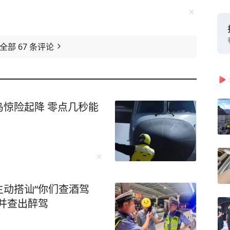
看全部
67
条评论
惊险起降 零点几秒能
动搭讪“你们查酒驾
并查出醉驾