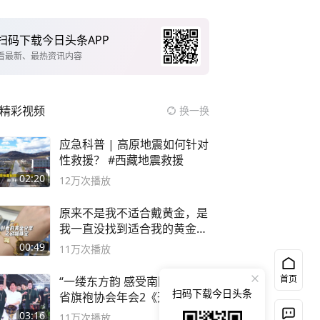
扫码下载今日头条APP
看最新、最热资讯内容
精彩视频
换一换
应急科普 | 高原地震如何针对
性救援？ #西藏地震救援
02:20
12万
次播放
原来不是我不适合戴黄金，是
我一直没找到适合我的黄金
😭
00:49
11万
次播放
首页
“一缕东方韵 感受南国美”海南
扫码下载今日头条
省旗袍协会年会2《开场鼓》
二团
03:16
11万
次播放