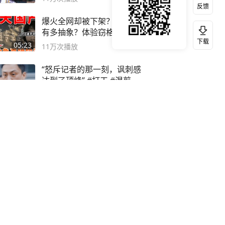
反馈
爆火全网却被下架？国产独游
有多抽象？体验窃格瓦拉模拟
下载
器！
05:23
11万
次播放
“怒斥记者的那一刻，讽刺感
达到了顶峰” #打工 #混剪
03:39
12万
次播放