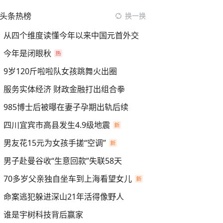
头条热榜
换一换
从四个维度读懂今年以来中国元首外交
今年是闭眼秋
9岁120斤啦啦队女孩跳舞火出圈
服务实体经济 财政金融打出组合拳
985博士后被曝在妻子孕期出轨后续
四川宜宾市高县发生4.9级地震
男友花15元为女孩手搓“空调”
男子赴曼谷收“生意回款”失联58天
70多岁父亲独自坐车到上海看望女儿
命案逃犯躲进深山21年活得像野人
谁是宇树科技背后赢家