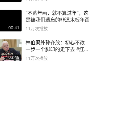
“不贴年画，就不算过年”，这
是被我们遗忘的非遗木板年画
00:41
11万
次播放
林伯渠外孙齐放：初心不改
一步一个脚印的走下去 #红船
论坛
03:49
11万
次播放