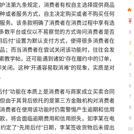
护法第九条规定，消费者有权自主选择提供商品
种或者服务方式，自主决定购买或者不购买任何
服务。该条款明确了消费者在消费过程中享有选
，多数平台或仅以不易察觉的方式询问消费者是否
1
用后付”设置为默认支付方式，使得很多消费者在
2
品；而当消费者在尝试关闭该功能时，往往会发
3
索教学帖，还可能遇到诸如“存在履约中的订单，
4
即关闭。这种“开通容易取消难”的现象，实质是对
。
5
6
后付”功能在本质上是消费者与商家成立买卖合同
7
但由于其背后依托的是第三方金融机构对消费者
8
消费者在使用该功能时仍需警惕产生逾期和信用
款，将会面临逾期费用和信用损失。如李某在电
9
约定了“先用后付”日期，李某签收货物后未提出
10