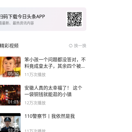
扫码下载今日头条APP
看最新、最热资讯内容
精彩视频
换一换
笨小孩一个问题都没答对，不
料竟成皇太子，其余四个被处
死
05:30
11万
次播放
安徽人真的太幸福了！ 这个
一袋铜钱就能逛的小镇
01:03
12万
次播放
110警察节丨我依然是我
03:25
11万
次播放