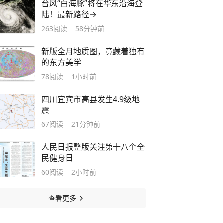
台风“白海豚”将在华东沿海登
陆！最新路径→
263
阅读
58分钟前
新版全月地质图，竟藏着独有
的东方美学
78
阅读
1小时前
四川宜宾市高县发生4.9级地
震
67
阅读
21分钟前
人民日报整版关注第十八个全
民健身日
60
阅读
2小时前
查看更多