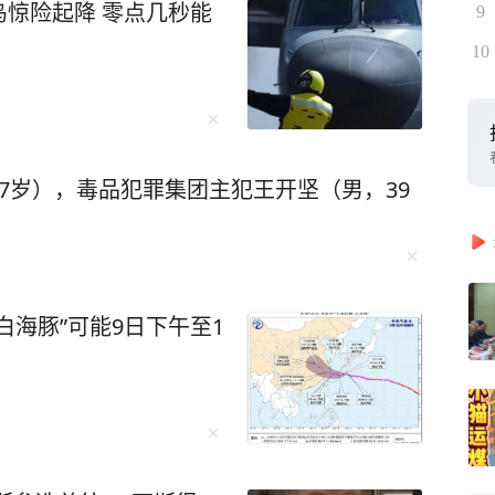
惊险起降 零点几秒能
9
10
7岁），毒品犯罪集团主犯王开坚（男，39
白海豚”可能9日下午至1