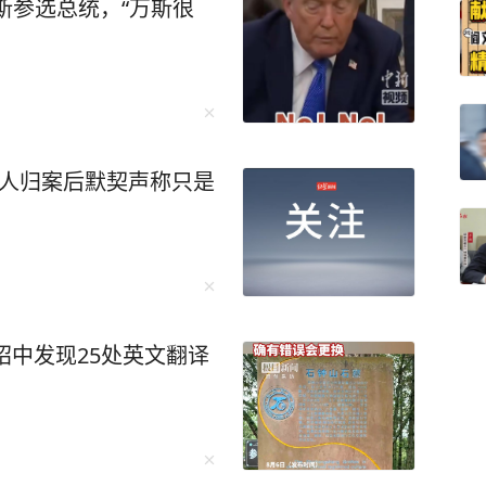
斯参选总统，“万斯很
4人归案后默契声称只是
绍中发现25处英文翻译