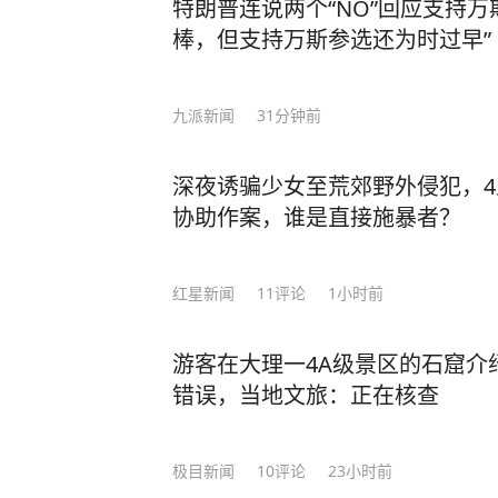
特朗普连说两个“NO”回应支持万
棒，但支持万斯参选还为时过早”
九派新闻
31分钟前
深夜诱骗少女至荒郊野外侵犯，
协助作案，谁是直接施暴者？
红星新闻
11
评论
1小时前
游客在大理一4A级景区的石窟介
错误，当地文旅：正在核查
极目新闻
10
评论
23小时前