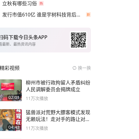
立秋有哪些习俗
发行市值610亿 谁是宇树科技背后赢家
扫码下载今日头条APP
看最新、最热资讯内容
精彩视频
换一换
柳州市被行政拘留人矛盾纠纷
人民调解委员会揭牌成立
02:01
11万
次播放
猛兽派对荒野大膘客模式发现
无赖玩法！走对手的路让对手
无路可走
04:43
11万
次播放