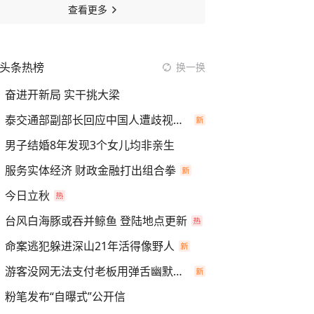
查看更多
头条热榜
换一换
奋进开新局 实干挑大梁
泰交通部副部长回应中国人遭歧视手势
男子结婚8年发现3个女儿均非亲生
服务实体经济 财政金融打出组合拳
今日立秋
台风白海豚或吞并鲸鱼 登陆地点更新
命案逃犯躲进深山21年活得像野人
游客没网无法支付老板用弹舌幽默化解
粉笔发布“自曝式”公开信