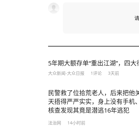
5年期大额存单“重出江湖”，四大行
大众新闻-大众日报
1
评论
3天前
民警救了位拾荒老人，后来把他
天捂得严严实实，身上没有手机
核查发现其竟是潜逃16年逃犯
法治网
14小时前