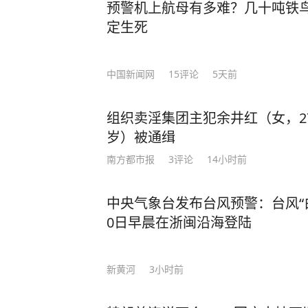
预警机上航母有多难？几十吨铁鸟
定生死
中国新闻网
15
评论
5天前
组织卖淫集团主犯余井红（女，2
岁）被通缉
南方都市报
3
评论
14小时前
中央气象台发布台风预警：台风“
0日早晨在浙闽沿海登陆
新黄河
3小时前