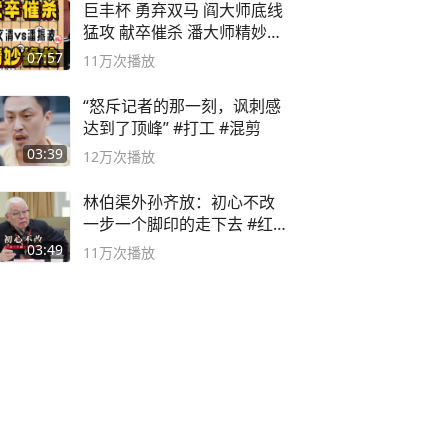
巨丰杯 勇弃双马 阎大师底线
猛攻 献卒催杀 潘大师精妙入
局
07:57
11万
次播放
“怒斥记者的那一刻，讽刺感
达到了顶峰” #打工 #混剪
03:39
12万
次播放
林伯渠外孙齐放：初心不改
一步一个脚印的走下去 #红船
论坛
03:49
11万
次播放