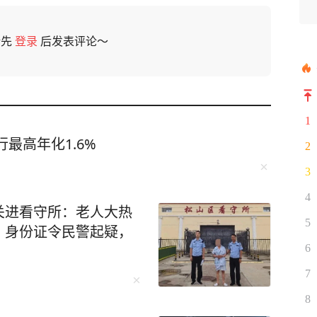
请先
登录
后发表评论～
1
最高年化1.6%
2
3
4
关进看守所：老人大热
5
、身份证令民警起疑，
6
7
8