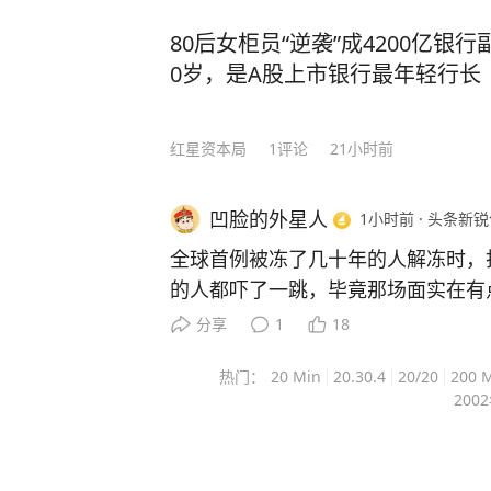
80后女柜员“逆袭”成4200亿银
0岁，是A股上市银行最年轻行长
红星资本局
1
评论
21小时前
凹脸的外星人
1小时前
·
头条新锐
全球首例被冻了几十年的人解冻时，
的人都吓了一跳，毕竟那场面实在有点
奇迹” 差了十万八千里。 主要信源：（中国科技网——那年，
分享
1
18
人类被第一次冷冻） 1967年1月12日，美国心理学教授詹姆斯·
热门：
20 Min
20.30.4
20/20
200 
贝德福德因肾癌去世。 他没被埋葬，而是被放进零下196摄氏
200
度的液氮罐里，成为全球第一个接受人体冷
他已经在那罐子里躺了近六十年。 很多人听到这个故事，第一
反应是佩服。 这个人真有勇气，敢拿自己做实验。 可我觉得，