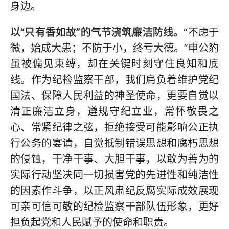
身边。
以“只有香如故”的气节浇筑廉洁防线。
“不虑于
微，始成大患；不防于小，终亏大德。”申公豹
虽被偏见束缚，却在关键时刻守住良知和底
线。作为纪检监察干部，我们肩负着维护党纪
国法、保障人民利益的神圣使命，更要自觉以
清正廉洁立身，遵规守纪立业，常怀敬畏之
心、常紧纪律之弦，拒绝接受可能影响公正执
行公务的宴请，自觉抵制错误思想和腐朽思想
的侵蚀，干净干事、大胆干事，以敢为善为的
实际行动坚决同一切损害党的先进性和纯洁性
的因素作斗争，以正风肃纪反腐实际成效展现
可亲可信可敬的纪检监察干部队伍形象，更好
担负起党和人民赋予的使命和职责。