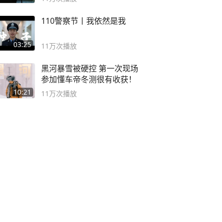
110警察节丨我依然是我
03:25
11万
次播放
黑河暴雪被硬控 第一次现场
参加懂车帝冬测很有收获！
10:21
11万
次播放