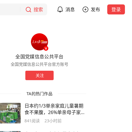
搜索
消息
发布
登录
全国党媒信息公共平台
全国党媒信息公共平台官方账号
关注
TA的热门作品
日本约1/3单亲家庭儿童暑期
食不果腹，26%单亲母子家庭
平均每餐花费不足100日元
841
阅读
23小时前
（约4.29元）