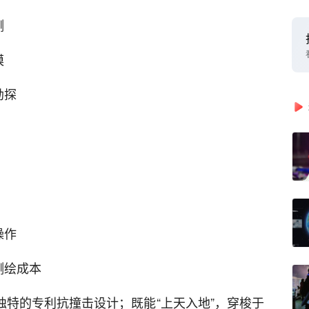
测
模
勘探
操作
测绘成本
独特的专利抗撞击设计；既能“上天入地”，穿梭于