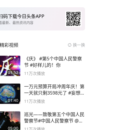
扫码下载今日头条APP
看最新、最热资讯内容
精彩视频
换一换
《庆》 #第5个中国人民警察
节 #好样儿的！你
01:52
11万
次播放
一万元预算开局冲周年庆！第
一天就只剩3598元了 #妄想山
海
01:40
11万
次播放
巡光——致敬第五个中国人民
警察节#中国人民警察节 @抖
音小助手
05:00
11万
次播放