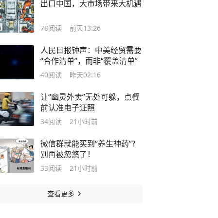
出口中国，大市场带来大机遇
78
阅读
前天13:26
人民日报钟声：中美经贸需要
“合作清单”，而非“覆盖清单”
40
阅读
昨天02:16
让“幽灵外卖”无处可躲，点餐
前认准电子证照
34
阅读
21小时前
微信群就能买到“养生神药”?
别再被忽悠了！
33
阅读
21小时前
查看更多