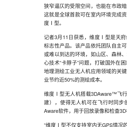
狭窄逼仄的受限空间，也能在市政暗
这就是全球首款可在室内环境完成资
度Ⅰ型。
记者3月11日获悉，维度Ⅰ型是天
标志性产品。该产品依托团队自主可
或难以到达的环境，如山区、森林、
心技术“卡脖子”问题，打破国外在
地理测绘工业无人机应用领域的关键
业节约近50%的测绘成本。
维度Ⅰ型无人机搭载3DAware™
建），使得无人机可在飞行时同步创
Aware软件，用于回放录像和检查3
“维度Ⅰ型不仅支持室内无GPS情