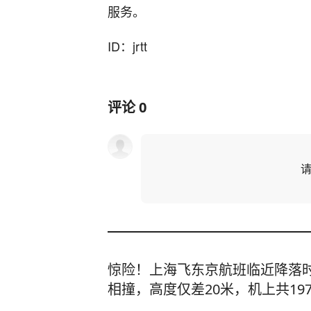
服务。
ID：jrtt
评论
0
惊险！上海飞东京航班临近降落
相撞，高度仅差20米，机上共19