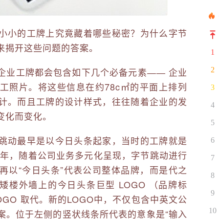
小小的工牌上究竟藏着哪些秘密？为什么字节
来揭开这些问题的答案。
1
企业工牌都会包含如下几个必备元素―― 企业
2
工照片。将这些信息在约78c㎡的平面上排列
3
计。而且工牌的设计样式，往往随着企业的发
4
变化而变化。
5
跳动最早是以今日头条起家，当时的工牌就是
6
8年，随着公司业务多元化呈现，字节跳动进行
7
再以“今日头条”代表公司整体品牌，而是代之
8
矮楼外墙上的今日头条巨型 LOGO （品牌标
9
OGO 取代。新的LOGO中，不仅包含中英文公
10
案。位于左侧的竖状线条所代表的意象是“输入