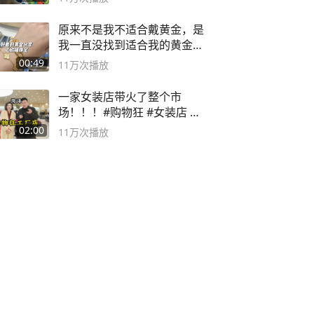
原来不是我不适合戴黄金，是
我一直没找到适合我的黄金
😭
00:49
11万
次播放
一家女装店带火了整个市
场！！！#购物狂 #女装店 #
高品质女装
02:00
11万
次播放