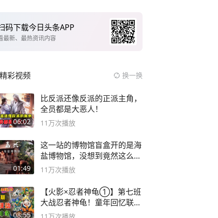
扫码下载今日头条APP
看最新、最热资讯内容
精彩视频
换一换
比反派还像反派的正派主角，
全员都是大恶人！
06:02
11万
次播放
这一站的博物馆盲盒开的是海
盐博物馆，没想到竟然这么好
逛！
01:49
11万
次播放
【火影×忍者神龟①】第七班
大战忍者神龟！童年回忆联动
论武？
08:55
11万
次播放