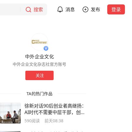
搜索
消息
发布
登录
中外企业文化
中外企业文化杂志社官方账号
关注
TA的热门作品
徐新对话90后创业者高继扬：
AI时代不需要中层干部，创始
人最致命的错是“不聚焦”
590
阅读
前天08:38