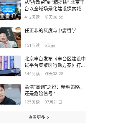
从“拆改留”到“精提质” 北京丰
台以全域场景化建设探索城市
焕新路径
412
阅读
前天08:55
任正非的灰度与中庸哲学
151
阅读
6天前
北京丰台发布《丰台区建设中
试平台集聚区行动方案》打造
“中试+”融合创新生态
144
阅读
昨天08:28
俞浩“高调”之辩：精明策略，
还是危险信号？
125
阅读
07月21日
查看更多